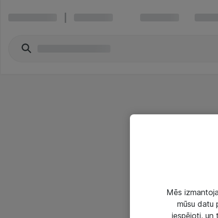
Mēs izmantojam
mūsu datu p
iespējoti, un