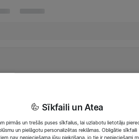
Sīkfaili un Atea
 pirmās un trešās puses sīkfailus, lai uzlabotu lietotāju piered
lūsmu un pielāgotu personalizētas reklāmas. Obligātie sīkfaili 
 tiem nav nepieciešama jūsu piekrišana, jo tie ir nepieciešami 