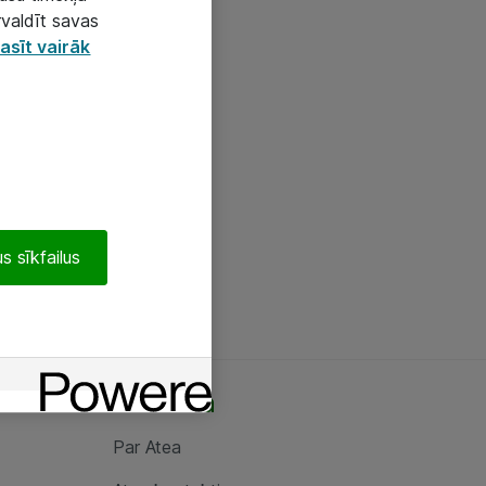
rvaldīt savas
asīt vairāk
s sīkfailus
Par Atea
Par Atea