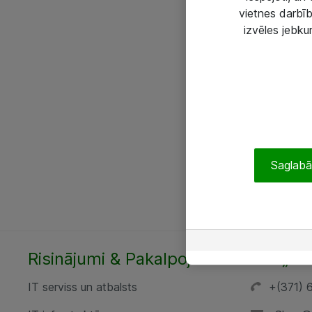
vietnes darbīb
izvēles jebku
Saglabāt
Risinājumi & Pakalpojumi
SIA „AT
IT serviss un atbalsts
+(371) 