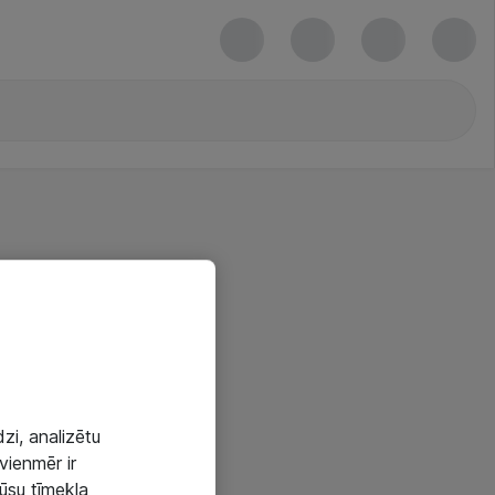
zi, analizētu
vienmēr ir
mūsu tīmekļa