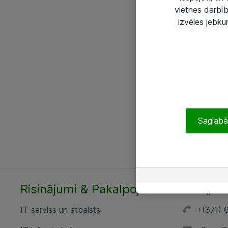
vietnes darbīb
izvēles jebku
Saglabāt
Risinājumi & Pakalpojumi
SIA „AT
IT serviss un atbalsts
+(371) 