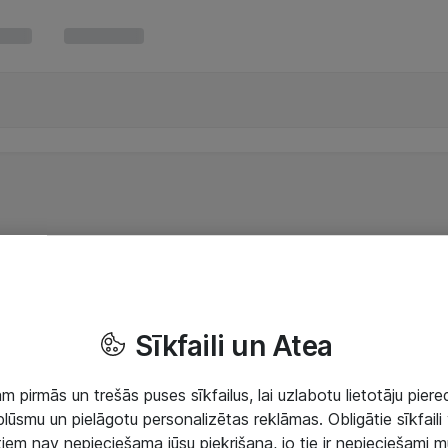
Sīkfaili un Atea
 pirmās un trešās puses sīkfailus, lai uzlabotu lietotāju piered
lūsmu un pielāgotu personalizētas reklāmas. Obligātie sīkfaili 
 tiem nav nepieciešama jūsu piekrišana, jo tie ir nepieciešami 