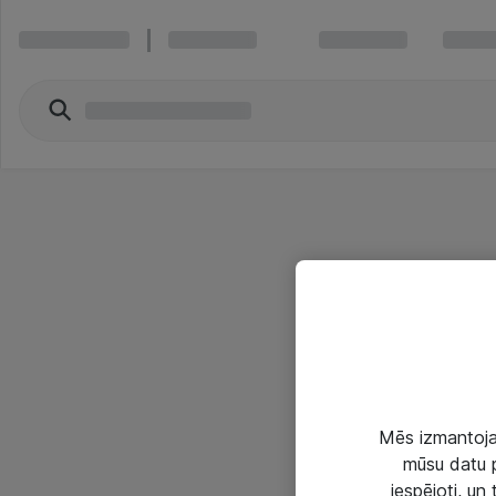
Mēs izmantojam
mūsu datu p
iespējoti, un