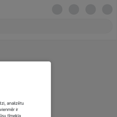
zi, analizētu
vienmēr ir
mūsu tīmekļa