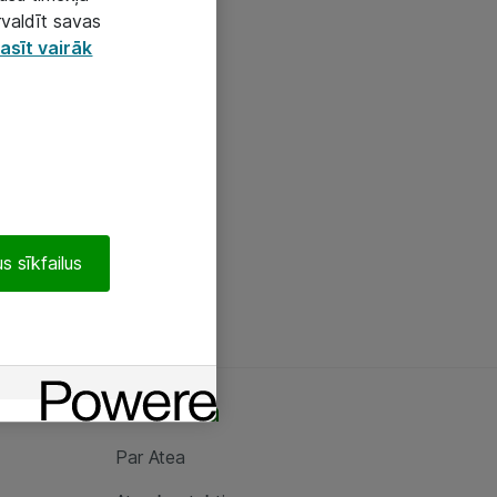
rvaldīt savas
asīt vairāk
s sīkfailus
Par Atea
Par Atea