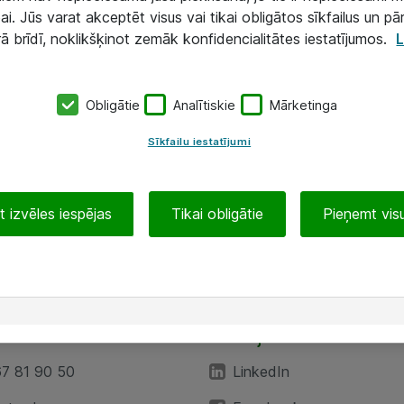
ai. Jūs varat akceptēt visus vai tikai obligātos sīkfailus un pā
rā brīdī, noklikšķinot zemāk konfidencialitātes iestatījumos.
L
Obligātie
Analītiskie
Mārketinga
Sīkfailu iestatījumi
 izvēles iespējas
Tikai obligātie
Pieņemt visu
EA”
Sekojiet mums
67 81 90 50
LinkedIn