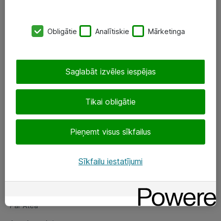
SIA „ATEA”
Obligātie
Analītiskie
Mārketinga
+(371) 67 81 90 50
eShop@atea.lv
Saglabāt izvēles iespējas
Ūnijas 15, Rīga
Tikai obligātie
Sekojiet mums
Pieņemt visus sīkfailus
LinkedIn
Facebook
Sīkfailu iestatījumi
Par Atea
Par Atea