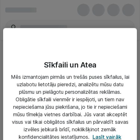
Sīkfaili un Atea
Mēs izmantojam pirmās un trešās puses sīkfailus, lai
uzlabotu lietotāju pieredzi, analizētu mūsu datu
Risinājumi & Pakalpojumi
plūsmu un pielāgotu personalizētas reklāmas.
Obligātie sīkfaili vienmēr ir iespējoti, un tiem nav
IT serviss un atbalsts
nepieciešama jūsu piekrišana, jo tie ir nepieciešami
IT infrastruktūra
mūsu tīmekļa vietnes darbībai. Jūs varat akceptēt
visus vai tikai obligātos sīkfailus un pārvaldīt savas
Darba vietu IT risinājumi
izvēles jebkurā brīdī, noklikšķinot zemāk
Serveri un datu centri
konfidencialitātes iestatījumos.
Lasīt vairāk