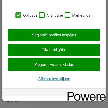
SIA „ATEA”
Obligātie
Analītiskie
Mārketinga
+(371) 67 81 90 50
eShop@atea.lv
Saglabāt izvēles iespējas
Ūnijas 15, Rīga
Tikai obligātie
Sekojiet mums
Pieņemt visus sīkfailus
LinkedIn
Facebook
Sīkfailu iestatījumi
Par Atea
Par Atea