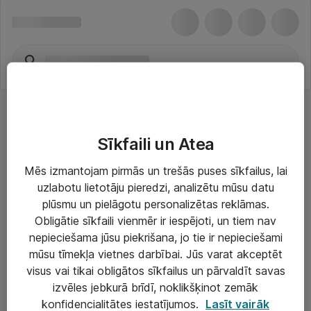
Sīkfaili un Atea
Mēs izmantojam pirmās un trešās puses sīkfailus, lai
uzlabotu lietotāju pieredzi, analizētu mūsu datu
Risinājumi & Pakalpojumi
plūsmu un pielāgotu personalizētas reklāmas.
Obligātie sīkfaili vienmēr ir iespējoti, un tiem nav
IT serviss un atbalsts
nepieciešama jūsu piekrišana, jo tie ir nepieciešami
IT infrastruktūra
mūsu tīmekļa vietnes darbībai. Jūs varat akceptēt
visus vai tikai obligātos sīkfailus un pārvaldīt savas
Darba vietu IT risinājumi
izvēles jebkurā brīdī, noklikšķinot zemāk
Serveri un datu centri
konfidencialitātes iestatījumos.
Lasīt vairāk