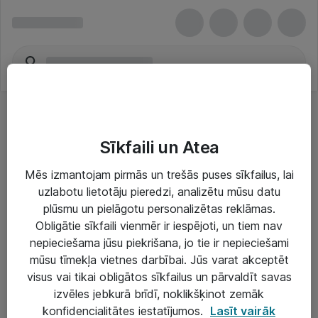
Sīkfaili un Atea
Mēs izmantojam pirmās un trešās puses sīkfailus, lai
uzlabotu lietotāju pieredzi, analizētu mūsu datu
Risinājumi & Pakalpojumi
plūsmu un pielāgotu personalizētas reklāmas.
Obligātie sīkfaili vienmēr ir iespējoti, un tiem nav
IT serviss un atbalsts
nepieciešama jūsu piekrišana, jo tie ir nepieciešami
IT infrastruktūra
mūsu tīmekļa vietnes darbībai. Jūs varat akceptēt
visus vai tikai obligātos sīkfailus un pārvaldīt savas
Darba vietu IT risinājumi
izvēles jebkurā brīdī, noklikšķinot zemāk
Serveri un datu centri
konfidencialitātes iestatījumos.
Lasīt vairāk