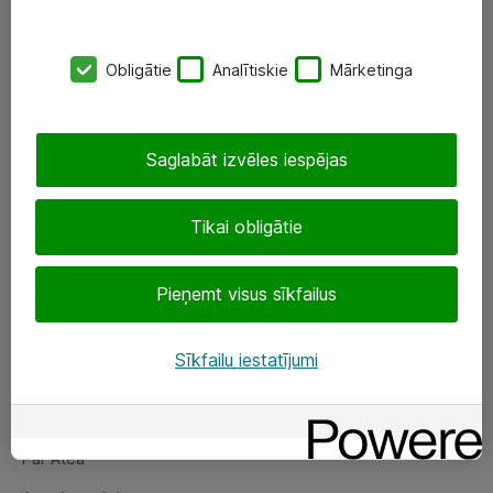
SIA „ATEA”
Obligātie
Analītiskie
Mārketinga
+(371) 67 81 90 50
eShop@atea.lv
Saglabāt izvēles iespējas
Ūnijas 15, Rīga
Tikai obligātie
Sekojiet mums
Pieņemt visus sīkfailus
LinkedIn
Facebook
Sīkfailu iestatījumi
Par Atea
Par Atea