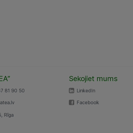
EA”
Sekojiet mums
67 81 90 50
LinkedIn
tea.lv
Facebook
5, Rīga