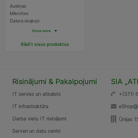
Austiņas
Mikrofoni
Datora skaļruņi
Show more
Rādīt visus produktus
Risinājumi & Pakalpojumi
SIA „AT
IT serviss un atbalsts
+(371) 
IT infrastruktūra
eShop@a
Darba vietu IT risinājumi
Ūnijas 1
Serveri un datu centri