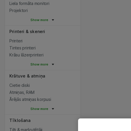
Liela formāta monitori
Projektori
Show more
Printeri & skeneri
Printeri
Tintes printeri
Krāsu lāzerprinteri
Show more
Krātuve & atmiņa
Cietie diski
Atmiņas, RAM
Ārējās atmiņas korpusi
Show more
Tīklošana
Tilti & maršrutētāji