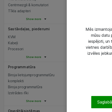
Centrmezgli & komutatori
Tīkla adapteri
Show more
Sastāvdaļas, piederumi
Mēs izmantojam
mūsu datu p
KVM
iespējoti, un
Kabeļi
vietnes darbīb
Procesori
izvēles jebku
Show more
Programmatūra
Biroja lietojumprogrammatūru
komplekti
Biroja programmatūra
Izstrādes rīki
Show more
Saglabāt
Operētājsistēmas