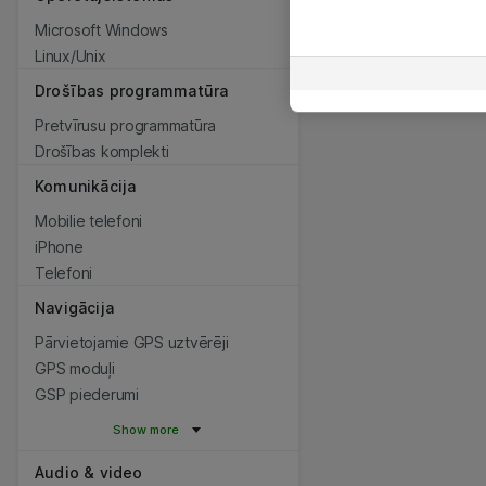
Microsoft Windows
Linux/Unix
Drošības programmatūra
Pretvīrusu programmatūra
Drošības komplekti
Komunikācija
Mobilie telefoni
iPhone
Telefoni
Navigācija
Pārvietojamie GPS uztvērēji
GPS moduļi
GSP piederumi
Show more
Audio & video