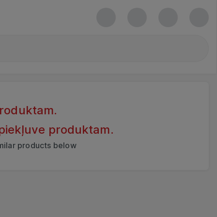
produktam.
 piekļuve produktam.
imilar products below