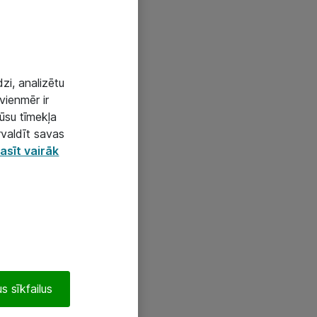
zi, analizētu
vienmēr ir
mūsu tīmekļa
rvaldīt savas
asīt vairāk
s sīkfailus