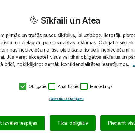
Sīkfaili un Atea
 pirmās un trešās puses sīkfailus, lai uzlabotu lietotāju piered
lūsmu un pielāgotu personalizētas reklāmas. Obligātie sīkfaili 
 tiem nav nepieciešama jūsu piekrišana, jo tie ir nepieciešami 
ai. Jūs varat akceptēt visus vai tikai obligātos sīkfailus un pā
rā brīdī, noklikšķinot zemāk konfidencialitātes iestatījumos.
L
Obligātie
Analītiskie
Mārketinga
Sīkfailu iestatījumi
 izvēles iespējas
Tikai obligātie
Pieņemt visu