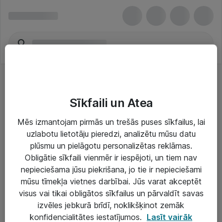
Sīkfaili un Atea
Mēs izmantojam pirmās un trešās puses sīkfailus, lai
uzlabotu lietotāju pieredzi, analizētu mūsu datu
Risinājumi & Pakalpojumi
plūsmu un pielāgotu personalizētas reklāmas.
Obligātie sīkfaili vienmēr ir iespējoti, un tiem nav
IT serviss un atbalsts
nepieciešama jūsu piekrišana, jo tie ir nepieciešami
IT infrastruktūra
mūsu tīmekļa vietnes darbībai. Jūs varat akceptēt
visus vai tikai obligātos sīkfailus un pārvaldīt savas
Darba vietu IT risinājumi
izvēles jebkurā brīdī, noklikšķinot zemāk
Serveri un datu centri
konfidencialitātes iestatījumos.
Lasīt vairāk