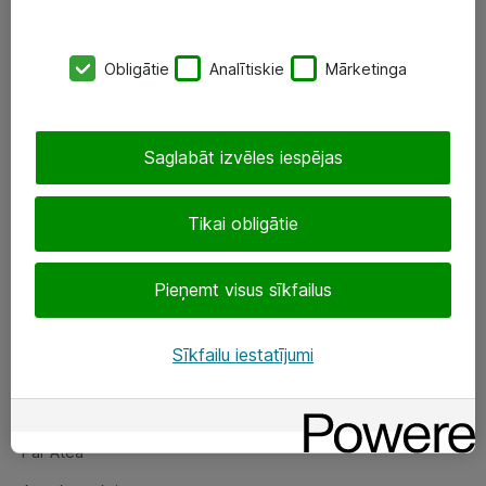
SIA „ATEA”
Obligātie
Analītiskie
Mārketinga
+(371) 67 81 90 50
eShop@atea.lv
Saglabāt izvēles iespējas
Ūnijas 15, Rīga
Tikai obligātie
Sekojiet mums
Pieņemt visus sīkfailus
LinkedIn
Facebook
Sīkfailu iestatījumi
Par Atea
Par Atea