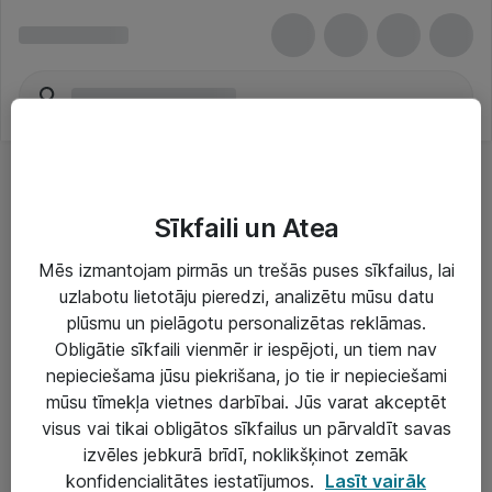
Sīkfaili un Atea
Mēs izmantojam pirmās un trešās puses sīkfailus, lai
uzlabotu lietotāju pieredzi, analizētu mūsu datu
Risinājumi & Pakalpojumi
plūsmu un pielāgotu personalizētas reklāmas.
Obligātie sīkfaili vienmēr ir iespējoti, un tiem nav
IT serviss un atbalsts
nepieciešama jūsu piekrišana, jo tie ir nepieciešami
IT infrastruktūra
mūsu tīmekļa vietnes darbībai. Jūs varat akceptēt
visus vai tikai obligātos sīkfailus un pārvaldīt savas
Darba vietu IT risinājumi
izvēles jebkurā brīdī, noklikšķinot zemāk
Serveri un datu centri
konfidencialitātes iestatījumos.
Lasīt vairāk