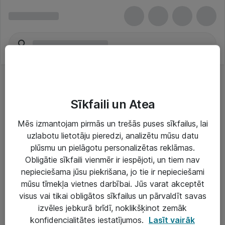
Sīkfaili un Atea
Mēs izmantojam pirmās un trešās puses sīkfailus, lai
uzlabotu lietotāju pieredzi, analizētu mūsu datu
Risinājumi & Pakalpojumi
plūsmu un pielāgotu personalizētas reklāmas.
Obligātie sīkfaili vienmēr ir iespējoti, un tiem nav
IT serviss un atbalsts
nepieciešama jūsu piekrišana, jo tie ir nepieciešami
IT infrastruktūra
mūsu tīmekļa vietnes darbībai. Jūs varat akceptēt
visus vai tikai obligātos sīkfailus un pārvaldīt savas
Darba vietu IT risinājumi
izvēles jebkurā brīdī, noklikšķinot zemāk
Serveri un datu centri
konfidencialitātes iestatījumos.
Lasīt vairāk