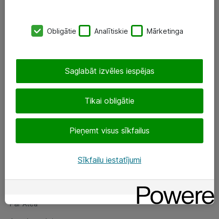
SIA „ATEA”
Obligātie
Analītiskie
Mārketinga
+(371) 67 81 90 50
eShop@atea.lv
Saglabāt izvēles iespējas
Ūnijas 15, Rīga
Tikai obligātie
Sekojiet mums
Pieņemt visus sīkfailus
LinkedIn
Facebook
Sīkfailu iestatījumi
Par Atea
Par Atea