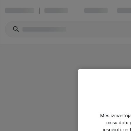
Mēs izmantojam
mūsu datu p
iespējoti, un