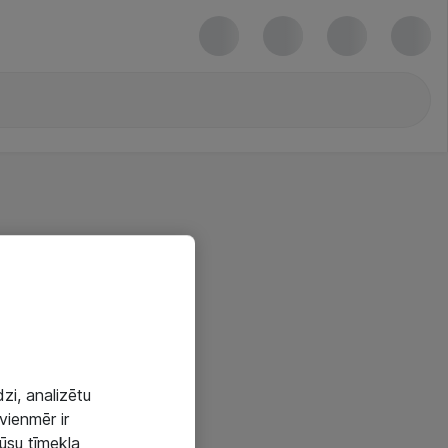
zi, analizētu
vienmēr ir
mūsu tīmekļa