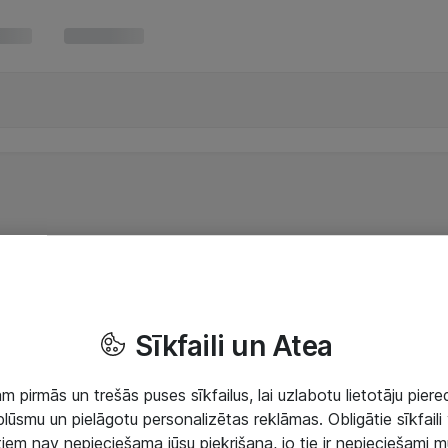
Sīkfaili un Atea
 pirmās un trešās puses sīkfailus, lai uzlabotu lietotāju piered
lūsmu un pielāgotu personalizētas reklāmas. Obligātie sīkfaili 
 tiem nav nepieciešama jūsu piekrišana, jo tie ir nepieciešami 