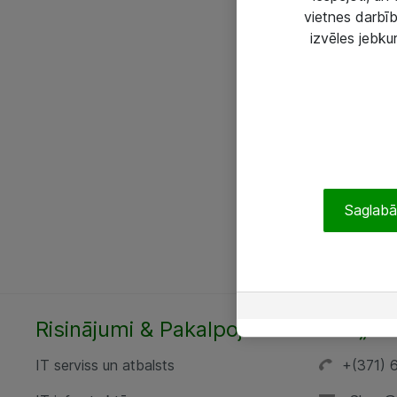
vietnes darbīb
izvēles jebku
Saglabāt
Risinājumi & Pakalpojumi
SIA „AT
IT serviss un atbalsts
+(371) 