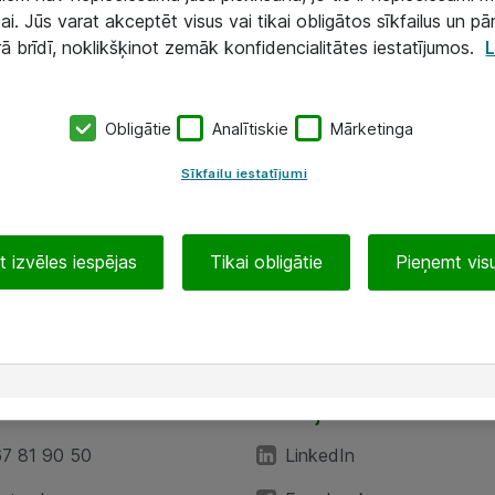
ai. Jūs varat akceptēt visus vai tikai obligātos sīkfailus un pā
rā brīdī, noklikšķinot zemāk konfidencialitātes iestatījumos.
L
Obligātie
Analītiskie
Mārketinga
Sīkfailu iestatījumi
 izvēles iespējas
Tikai obligātie
Pieņemt visu
EA”
Sekojiet mums
67 81 90 50
LinkedIn