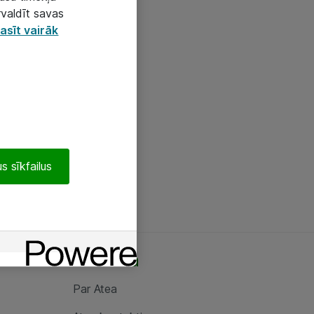
rvaldīt savas
asīt vairāk
s sīkfailus
Par Atea
Par Atea