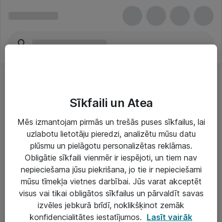
Sīkfaili un Atea
Mēs izmantojam pirmās un trešās puses sīkfailus, lai
uzlabotu lietotāju pieredzi, analizētu mūsu datu
Risinājumi & Pakalpojumi
plūsmu un pielāgotu personalizētas reklāmas.
Obligātie sīkfaili vienmēr ir iespējoti, un tiem nav
IT serviss un atbalsts
nepieciešama jūsu piekrišana, jo tie ir nepieciešami
IT infrastruktūra
mūsu tīmekļa vietnes darbībai. Jūs varat akceptēt
visus vai tikai obligātos sīkfailus un pārvaldīt savas
Darba vietu IT risinājumi
izvēles jebkurā brīdī, noklikšķinot zemāk
Serveri un datu centri
konfidencialitātes iestatījumos.
Lasīt vairāk