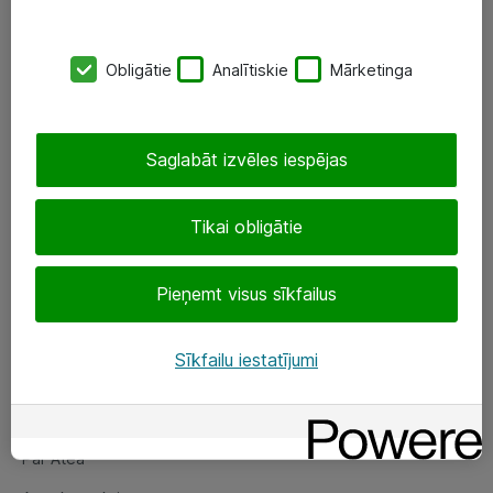
SIA „ATEA”
Obligātie
Analītiskie
Mārketinga
+(371) 67 81 90 50
eShop@atea.lv
Saglabāt izvēles iespējas
Ūnijas 15, Rīga
Tikai obligātie
Sekojiet mums
Pieņemt visus sīkfailus
LinkedIn
Facebook
Sīkfailu iestatījumi
Par Atea
Par Atea