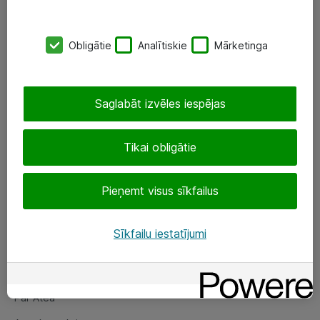
SIA „ATEA”
Obligātie
Analītiskie
Mārketinga
+(371) 67 81 90 50
eShop@atea.lv
Saglabāt izvēles iespējas
Ūnijas 15, Rīga
Tikai obligātie
Sekojiet mums
Pieņemt visus sīkfailus
LinkedIn
Facebook
Sīkfailu iestatījumi
Par Atea
Par Atea