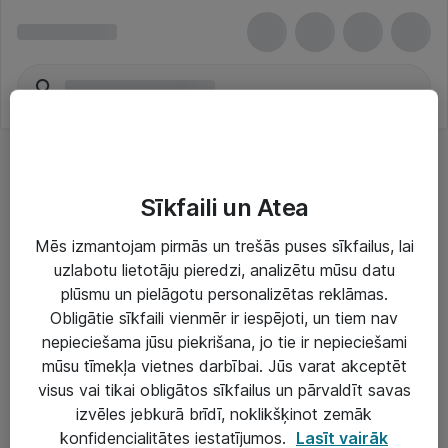
Sīkfaili un Atea
Mēs izmantojam pirmās un trešās puses sīkfailus, lai
uzlabotu lietotāju pieredzi, analizētu mūsu datu
Risinājumi & Pakalpojumi
plūsmu un pielāgotu personalizētas reklāmas.
Obligātie sīkfaili vienmēr ir iespējoti, un tiem nav
IT serviss un atbalsts
nepieciešama jūsu piekrišana, jo tie ir nepieciešami
IT infrastruktūra
mūsu tīmekļa vietnes darbībai. Jūs varat akceptēt
visus vai tikai obligātos sīkfailus un pārvaldīt savas
Darba vietu IT risinājumi
izvēles jebkurā brīdī, noklikšķinot zemāk
Serveri un datu centri
konfidencialitātes iestatījumos.
Lasīt vairāk