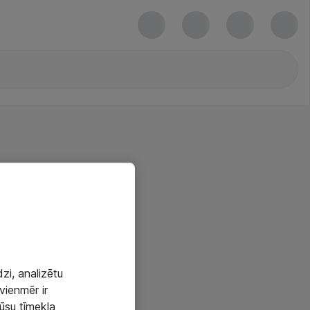
zi, analizētu
vienmēr ir
mūsu tīmekļa