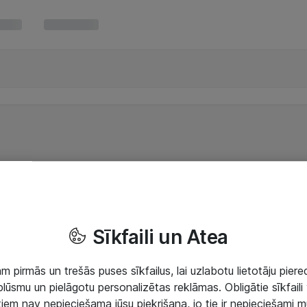
Sīkfaili un Atea
 pirmās un trešās puses sīkfailus, lai uzlabotu lietotāju piered
lūsmu un pielāgotu personalizētas reklāmas. Obligātie sīkfaili 
 tiem nav nepieciešama jūsu piekrišana, jo tie ir nepieciešami 