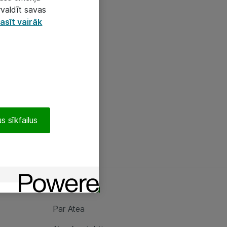
rvaldīt savas
asīt vairāk
s sīkfailus
Par Atea
Par Atea