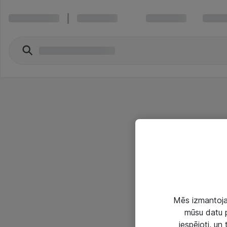
Mēs izmantojam
mūsu datu p
iespējoti, un