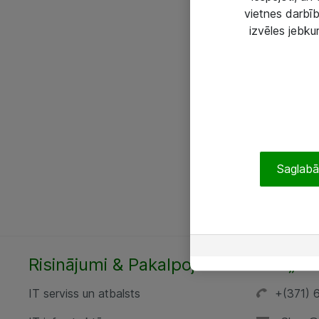
vietnes darbīb
izvēles jebku
Saglabāt
Risinājumi & Pakalpojumi
SIA „AT
IT serviss un atbalsts
+(371) 