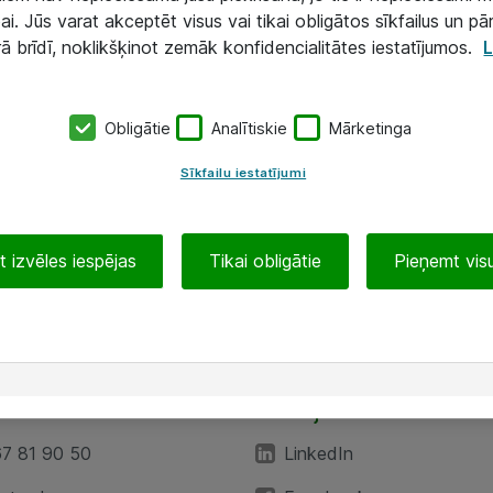
ai. Jūs varat akceptēt visus vai tikai obligātos sīkfailus un pā
rā brīdī, noklikšķinot zemāk konfidencialitātes iestatījumos.
L
Obligātie
Analītiskie
Mārketinga
Sīkfailu iestatījumi
 izvēles iespējas
Tikai obligātie
Pieņemt visu
EA”
Sekojiet mums
67 81 90 50
LinkedIn