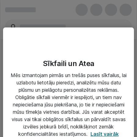
Sīkfaili un Atea
Mēs izmantojam pirmās un trešās puses sīkfailus, lai
uzlabotu lietotāju pieredzi, analizētu mūsu datu
Risinājumi & Pakalpojumi
plūsmu un pielāgotu personalizētas reklāmas.
Obligātie sīkfaili vienmēr ir iespējoti, un tiem nav
IT serviss un atbalsts
nepieciešama jūsu piekrišana, jo tie ir nepieciešami
IT infrastruktūra
mūsu tīmekļa vietnes darbībai. Jūs varat akceptēt
visus vai tikai obligātos sīkfailus un pārvaldīt savas
Darba vietu IT risinājumi
izvēles jebkurā brīdī, noklikšķinot zemāk
Serveri un datu centri
konfidencialitātes iestatījumos.
Lasīt vairāk