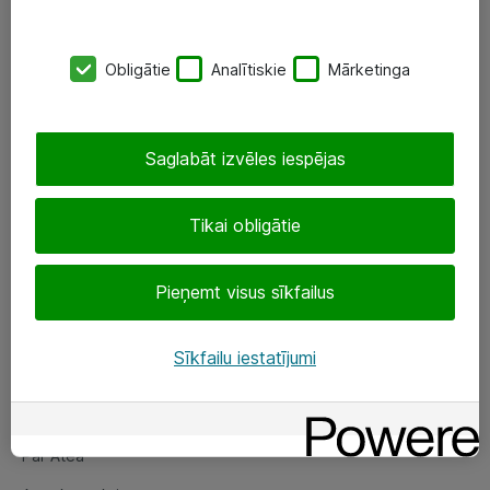
SIA „ATEA”
Obligātie
Analītiskie
Mārketinga
+(371) 67 81 90 50
eShop@atea.lv
Saglabāt izvēles iespējas
Ūnijas 15, Rīga
Tikai obligātie
Sekojiet mums
Pieņemt visus sīkfailus
LinkedIn
Facebook
Sīkfailu iestatījumi
Par Atea
Par Atea