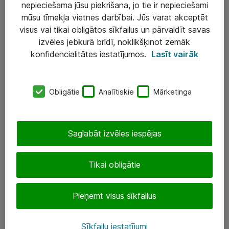
nepieciešama jūsu piekrišana, jo tie ir nepieciešami
mūsu tīmekļa vietnes darbībai. Jūs varat akceptēt
visus vai tikai obligātos sīkfailus un pārvaldīt savas
Risinājumi & Pakalpojumi
izvēles jebkurā brīdī, noklikšķinot zemāk
IT serviss un atbalsts
konfidencialitātes iestatījumos.
Lasīt vairāk
IT infrastruktūra
Darba vietu IT risinājumi
Obligātie
Analītiskie
Mārketinga
Serveri un datu centri
Saglabāt izvēles iespējas
SIA „ATEA”
+(371) 67 81 90 50
Tikai obligātie
eShop@atea.lv
Pieņemt visus sīkfailus
Ūnijas 15, Rīga
Sīkfailu iestatījumi