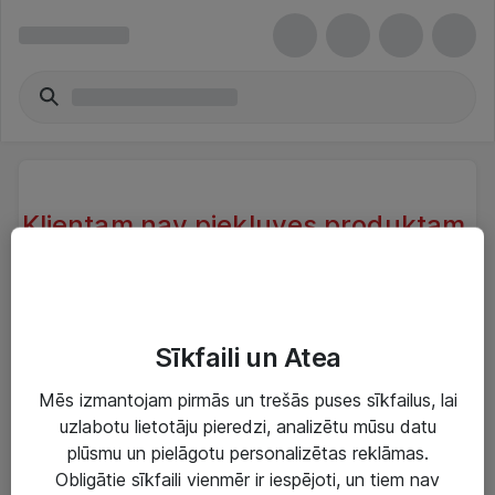
Klientam nav piekļuves produktam.
Klientam, kas atrodas sistēmā nav
piekļuve produktam.
Try another search or take a look at our similar
Sīkfaili un Atea
products below
Mēs izmantojam pirmās un trešās puses sīkfailus, lai
uzlabotu lietotāju pieredzi, analizētu mūsu datu
plūsmu un pielāgotu personalizētas reklāmas.
Obligātie sīkfaili vienmēr ir iespējoti, un tiem nav