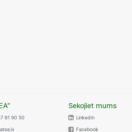
EA”
Sekojiet mums
67 81 90 50
LinkedIn
tea.lv
Facebook