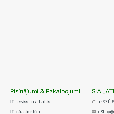
Risinājumi & Pakalpojumi
SIA „AT
IT serviss un atbalsts
+(371) 
IT infrastruktūra
eShop@a