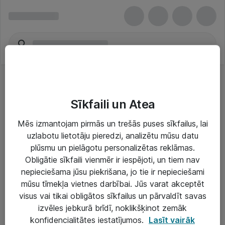
Sīkfaili un Atea
Mēs izmantojam pirmās un trešās puses sīkfailus, lai
uzlabotu lietotāju pieredzi, analizētu mūsu datu
Risinājumi & Pakalpojumi
plūsmu un pielāgotu personalizētas reklāmas.
Obligātie sīkfaili vienmēr ir iespējoti, un tiem nav
IT serviss un atbalsts
nepieciešama jūsu piekrišana, jo tie ir nepieciešami
IT infrastruktūra
mūsu tīmekļa vietnes darbībai. Jūs varat akceptēt
visus vai tikai obligātos sīkfailus un pārvaldīt savas
Darba vietu IT risinājumi
izvēles jebkurā brīdī, noklikšķinot zemāk
Serveri un datu centri
konfidencialitātes iestatījumos.
Lasīt vairāk