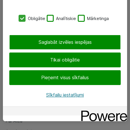
SIA „ATEA”
Obligātie
Analītiskie
Mārketinga
+(371) 67 81 90 50
eShop@atea.lv
Saglabāt izvēles iespējas
Ūnijas 15, Rīga
Tikai obligātie
Sekojiet mums
Pieņemt visus sīkfailus
LinkedIn
Facebook
Sīkfailu iestatījumi
Par Atea
Par Atea