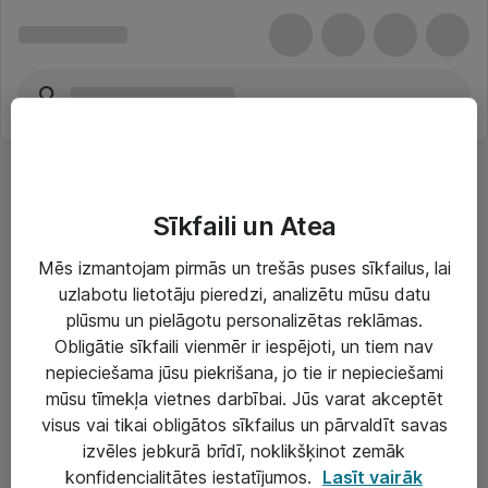
Sīkfaili un Atea
Mēs izmantojam pirmās un trešās puses sīkfailus, lai
uzlabotu lietotāju pieredzi, analizētu mūsu datu
Risinājumi & Pakalpojumi
plūsmu un pielāgotu personalizētas reklāmas.
Obligātie sīkfaili vienmēr ir iespējoti, un tiem nav
IT serviss un atbalsts
nepieciešama jūsu piekrišana, jo tie ir nepieciešami
IT infrastruktūra
mūsu tīmekļa vietnes darbībai. Jūs varat akceptēt
visus vai tikai obligātos sīkfailus un pārvaldīt savas
Darba vietu IT risinājumi
izvēles jebkurā brīdī, noklikšķinot zemāk
Serveri un datu centri
konfidencialitātes iestatījumos.
Lasīt vairāk