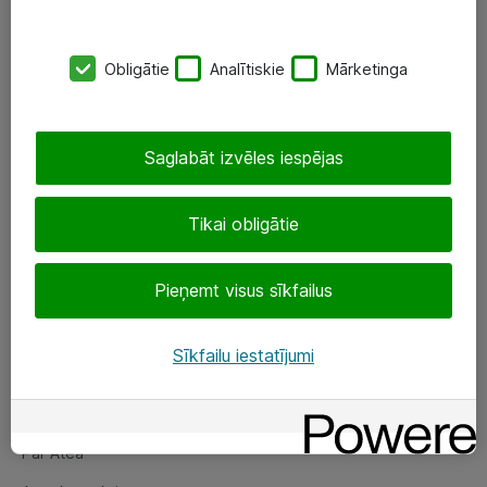
SIA „ATEA”
Obligātie
Analītiskie
Mārketinga
+(371) 67 81 90 50
eShop@atea.lv
Saglabāt izvēles iespējas
Ūnijas 15, Rīga
Tikai obligātie
Sekojiet mums
Pieņemt visus sīkfailus
LinkedIn
Facebook
Sīkfailu iestatījumi
Par Atea
Par Atea