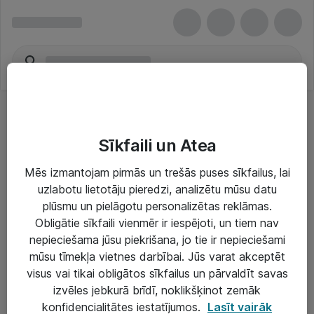
Sīkfaili un Atea
Mēs izmantojam pirmās un trešās puses sīkfailus, lai
uzlabotu lietotāju pieredzi, analizētu mūsu datu
Risinājumi & Pakalpojumi
plūsmu un pielāgotu personalizētas reklāmas.
Obligātie sīkfaili vienmēr ir iespējoti, un tiem nav
IT serviss un atbalsts
nepieciešama jūsu piekrišana, jo tie ir nepieciešami
IT infrastruktūra
mūsu tīmekļa vietnes darbībai. Jūs varat akceptēt
visus vai tikai obligātos sīkfailus un pārvaldīt savas
Darba vietu IT risinājumi
izvēles jebkurā brīdī, noklikšķinot zemāk
Serveri un datu centri
konfidencialitātes iestatījumos.
Lasīt vairāk