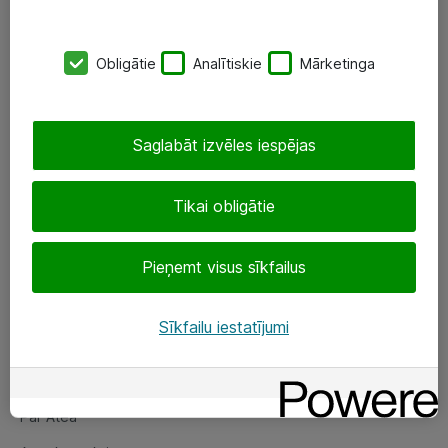
SIA „ATEA”
Obligātie
Analītiskie
Mārketinga
+(371) 67 81 90 50
eShop@atea.lv
Saglabāt izvēles iespējas
Ūnijas 15, Rīga
Tikai obligātie
Sekojiet mums
Pieņemt visus sīkfailus
LinkedIn
Facebook
Sīkfailu iestatījumi
Par Atea
Par Atea