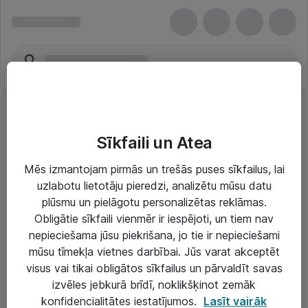
Sīkfaili un Atea
Mēs izmantojam pirmās un trešās puses sīkfailus, lai
uzlabotu lietotāju pieredzi, analizētu mūsu datu
Risinājumi & Pakalpojumi
plūsmu un pielāgotu personalizētas reklāmas.
Obligātie sīkfaili vienmēr ir iespējoti, un tiem nav
IT serviss un atbalsts
nepieciešama jūsu piekrišana, jo tie ir nepieciešami
IT infrastruktūra
mūsu tīmekļa vietnes darbībai. Jūs varat akceptēt
visus vai tikai obligātos sīkfailus un pārvaldīt savas
Darba vietu IT risinājumi
izvēles jebkurā brīdī, noklikšķinot zemāk
Serveri un datu centri
konfidencialitātes iestatījumos.
Lasīt vairāk