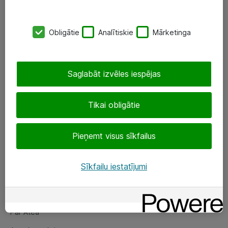
SIA „ATEA”
Obligātie
Analītiskie
Mārketinga
+(371) 67 81 90 50
eShop@atea.lv
Saglabāt izvēles iespējas
Ūnijas 15, Rīga
Tikai obligātie
Sekojiet mums
Pieņemt visus sīkfailus
LinkedIn
Facebook
Sīkfailu iestatījumi
Par Atea
Par Atea