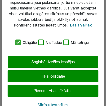
nepieciešama jūsu piekrišana, jo tie ir nepieciešami
mūsu tīmekļa vietnes darbībai. Jūs varat akceptēt
visus vai tikai obligātos sīkfailus un pārvaldīt savas
Risinājumi & Pakalpojumi
izvēles jebkurā brīdī, noklikšķinot zemāk
IT serviss un atbalsts
konfidencialitātes iestatījumos.
Lasīt vairāk
IT infrastruktūra
Darba vietu IT risinājumi
Obligātie
Analītiskie
Mārketinga
Serveri un datu centri
Saglabāt izvēles iespējas
SIA „ATEA”
+(371) 67 81 90 50
Tikai obligātie
eShop@atea.lv
Pieņemt visus sīkfailus
Ūnijas 15, Rīga
Sīkfailu iestatījumi