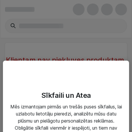
Klientam nav piekļuves produktam.
Klientam, kas atrodas sistēmā nav
piekļuve produktam.
Try another search or take a look at our similar
Sīkfaili un Atea
products below
Mēs izmantojam pirmās un trešās puses sīkfailus, lai
uzlabotu lietotāju pieredzi, analizētu mūsu datu
plūsmu un pielāgotu personalizētas reklāmas.
Obligātie sīkfaili vienmēr ir iespējoti, un tiem nav