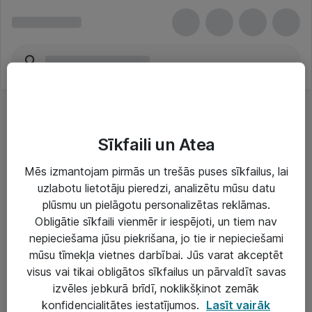
Sīkfaili un Atea
Mēs izmantojam pirmās un trešās puses sīkfailus, lai
uzlabotu lietotāju pieredzi, analizētu mūsu datu
Risinājumi & Pakalpojumi
plūsmu un pielāgotu personalizētas reklāmas.
Obligātie sīkfaili vienmēr ir iespējoti, un tiem nav
IT serviss un atbalsts
nepieciešama jūsu piekrišana, jo tie ir nepieciešami
IT infrastruktūra
mūsu tīmekļa vietnes darbībai. Jūs varat akceptēt
visus vai tikai obligātos sīkfailus un pārvaldīt savas
Darba vietu IT risinājumi
izvēles jebkurā brīdī, noklikšķinot zemāk
Serveri un datu centri
konfidencialitātes iestatījumos.
Lasīt vairāk