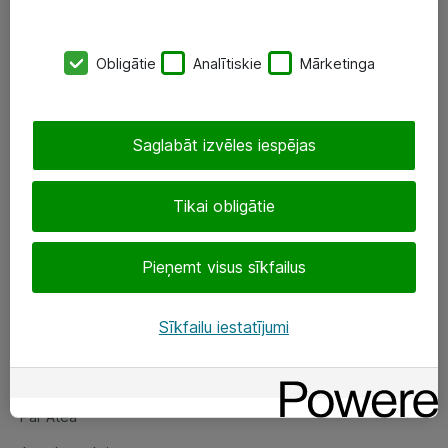
SIA „ATEA”
Obligātie
Analītiskie
Mārketinga
+(371) 67 81 90 50
eShop@atea.lv
Saglabāt izvēles iespējas
Ūnijas 15, Rīga
Tikai obligātie
Sekojiet mums
Pieņemt visus sīkfailus
LinkedIn
Facebook
Sīkfailu iestatījumi
Par Atea
Par Atea