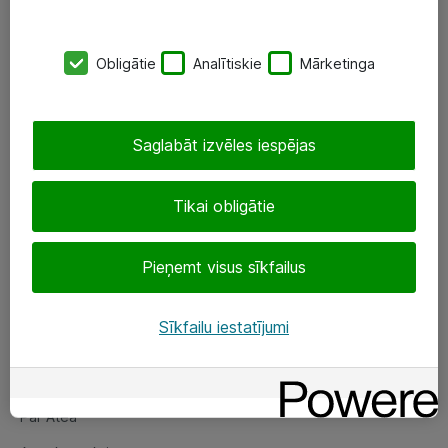
SIA „ATEA”
Obligātie
Analītiskie
Mārketinga
+(371) 67 81 90 50
eShop@atea.lv
Saglabāt izvēles iespējas
Ūnijas 15, Rīga
Tikai obligātie
Sekojiet mums
Pieņemt visus sīkfailus
LinkedIn
Facebook
Sīkfailu iestatījumi
Par Atea
Par Atea