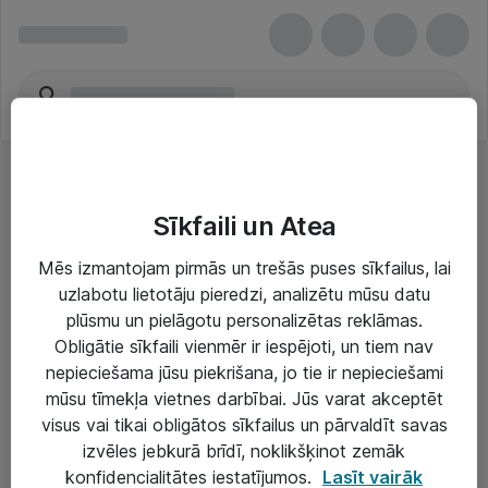
Sīkfaili un Atea
Mēs izmantojam pirmās un trešās puses sīkfailus, lai
uzlabotu lietotāju pieredzi, analizētu mūsu datu
Risinājumi & Pakalpojumi
plūsmu un pielāgotu personalizētas reklāmas.
Obligātie sīkfaili vienmēr ir iespējoti, un tiem nav
IT serviss un atbalsts
nepieciešama jūsu piekrišana, jo tie ir nepieciešami
IT infrastruktūra
mūsu tīmekļa vietnes darbībai. Jūs varat akceptēt
visus vai tikai obligātos sīkfailus un pārvaldīt savas
Darba vietu IT risinājumi
izvēles jebkurā brīdī, noklikšķinot zemāk
Serveri un datu centri
konfidencialitātes iestatījumos.
Lasīt vairāk