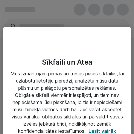
Sīkfaili un Atea
Mēs izmantojam pirmās un trešās puses sīkfailus, lai
uzlabotu lietotāju pieredzi, analizētu mūsu datu
Risinājumi & Pakalpojumi
plūsmu un pielāgotu personalizētas reklāmas.
Obligātie sīkfaili vienmēr ir iespējoti, un tiem nav
IT serviss un atbalsts
nepieciešama jūsu piekrišana, jo tie ir nepieciešami
IT infrastruktūra
mūsu tīmekļa vietnes darbībai. Jūs varat akceptēt
visus vai tikai obligātos sīkfailus un pārvaldīt savas
Darba vietu IT risinājumi
izvēles jebkurā brīdī, noklikšķinot zemāk
Serveri un datu centri
konfidencialitātes iestatījumos.
Lasīt vairāk