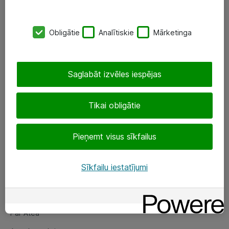
SIA „ATEA”
Obligātie
Analītiskie
Mārketinga
+(371) 67 81 90 50
eShop@atea.lv
Saglabāt izvēles iespējas
Ūnijas 15, Rīga
Tikai obligātie
Sekojiet mums
Pieņemt visus sīkfailus
LinkedIn
Facebook
Sīkfailu iestatījumi
Par Atea
Par Atea