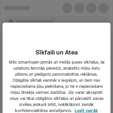
Sīkfaili un Atea
Mēs izmantojam pirmās un trešās puses sīkfailus, lai
uzlabotu lietotāju pieredzi, analizētu mūsu datu
Risinājumi & Pakalpojumi
plūsmu un pielāgotu personalizētas reklāmas.
Obligātie sīkfaili vienmēr ir iespējoti, un tiem nav
IT serviss un atbalsts
nepieciešama jūsu piekrišana, jo tie ir nepieciešami
IT infrastruktūra
mūsu tīmekļa vietnes darbībai. Jūs varat akceptēt
visus vai tikai obligātos sīkfailus un pārvaldīt savas
Darba vietu IT risinājumi
izvēles jebkurā brīdī, noklikšķinot zemāk
Serveri un datu centri
konfidencialitātes iestatījumos.
Lasīt vairāk