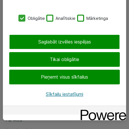
SIA „ATEA”
Obligātie
Analītiskie
Mārketinga
+(371) 67 81 90 50
eShop@atea.lv
Saglabāt izvēles iespējas
Ūnijas 15, Rīga
Tikai obligātie
Sekojiet mums
Pieņemt visus sīkfailus
LinkedIn
Facebook
Sīkfailu iestatījumi
Par Atea
Par Atea