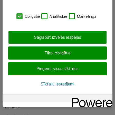
SIA „ATEA”
Obligātie
Analītiskie
Mārketinga
+(371) 67 81 90 50
eShop@atea.lv
Saglabāt izvēles iespējas
Ūnijas 15, Rīga
Tikai obligātie
Sekojiet mums
Pieņemt visus sīkfailus
LinkedIn
Facebook
Sīkfailu iestatījumi
Par Atea
Par Atea