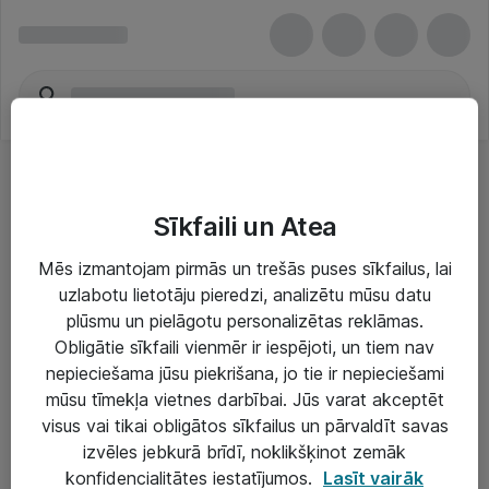
Sīkfaili un Atea
Mēs izmantojam pirmās un trešās puses sīkfailus, lai
uzlabotu lietotāju pieredzi, analizētu mūsu datu
Risinājumi & Pakalpojumi
plūsmu un pielāgotu personalizētas reklāmas.
Obligātie sīkfaili vienmēr ir iespējoti, un tiem nav
IT serviss un atbalsts
nepieciešama jūsu piekrišana, jo tie ir nepieciešami
IT infrastruktūra
mūsu tīmekļa vietnes darbībai. Jūs varat akceptēt
visus vai tikai obligātos sīkfailus un pārvaldīt savas
Darba vietu IT risinājumi
izvēles jebkurā brīdī, noklikšķinot zemāk
Serveri un datu centri
konfidencialitātes iestatījumos.
Lasīt vairāk