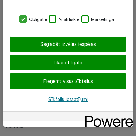
SIA „ATEA”
Obligātie
Analītiskie
Mārketinga
+(371) 67 81 90 50
eShop@atea.lv
Saglabāt izvēles iespējas
Ūnijas 15, Rīga
Tikai obligātie
Sekojiet mums
Pieņemt visus sīkfailus
LinkedIn
Facebook
Sīkfailu iestatījumi
Par Atea
Par Atea