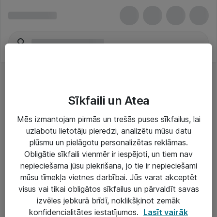
Sīkfaili un Atea
Mēs izmantojam pirmās un trešās puses sīkfailus, lai
uzlabotu lietotāju pieredzi, analizētu mūsu datu
Risinājumi & Pakalpojumi
plūsmu un pielāgotu personalizētas reklāmas.
Obligātie sīkfaili vienmēr ir iespējoti, un tiem nav
IT serviss un atbalsts
nepieciešama jūsu piekrišana, jo tie ir nepieciešami
IT infrastruktūra
mūsu tīmekļa vietnes darbībai. Jūs varat akceptēt
visus vai tikai obligātos sīkfailus un pārvaldīt savas
Darba vietu IT risinājumi
izvēles jebkurā brīdī, noklikšķinot zemāk
Serveri un datu centri
konfidencialitātes iestatījumos.
Lasīt vairāk