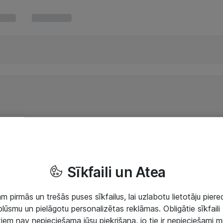
Sīkfaili un Atea
 pirmās un trešās puses sīkfailus, lai uzlabotu lietotāju piered
lūsmu un pielāgotu personalizētas reklāmas. Obligātie sīkfaili 
 tiem nav nepieciešama jūsu piekrišana, jo tie ir nepieciešami 