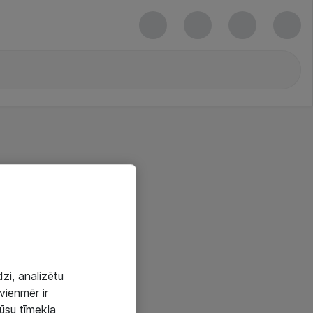
zi, analizētu
vienmēr ir
mūsu tīmekļa