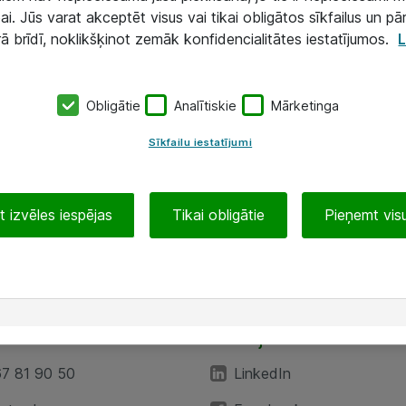
ai. Jūs varat akceptēt visus vai tikai obligātos sīkfailus un pā
rā brīdī, noklikšķinot zemāk konfidencialitātes iestatījumos.
L
Obligātie
Analītiskie
Mārketinga
Sīkfailu iestatījumi
 izvēles iespējas
Tikai obligātie
Pieņemt visu
EA”
Sekojiet mums
67 81 90 50
LinkedIn