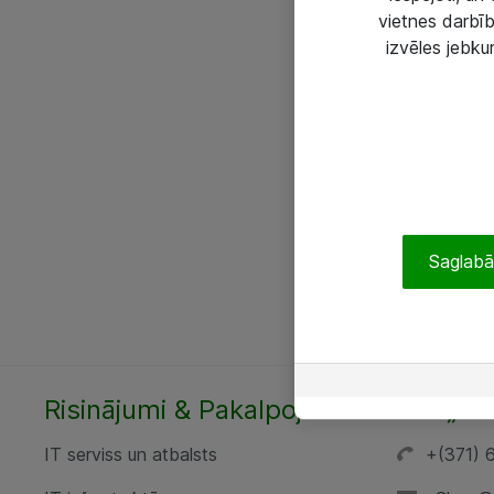
vietnes darbīb
izvēles jebku
Saglabāt
Risinājumi & Pakalpojumi
SIA „AT
IT serviss un atbalsts
+(371) 