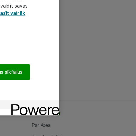
rvaldīt savas
asīt vairāk
s sīkfailus
Par Atea
Par Atea