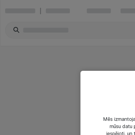
Mēs izmantojam
mūsu datu p
iespējoti, un