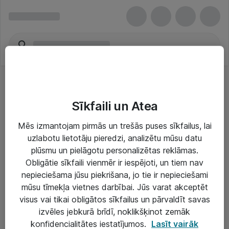
Sīkfaili un Atea
Mēs izmantojam pirmās un trešās puses sīkfailus, lai
uzlabotu lietotāju pieredzi, analizētu mūsu datu
Risinājumi & Pakalpojumi
plūsmu un pielāgotu personalizētas reklāmas.
Obligātie sīkfaili vienmēr ir iespējoti, un tiem nav
IT serviss un atbalsts
nepieciešama jūsu piekrišana, jo tie ir nepieciešami
IT infrastruktūra
mūsu tīmekļa vietnes darbībai. Jūs varat akceptēt
visus vai tikai obligātos sīkfailus un pārvaldīt savas
Darba vietu IT risinājumi
izvēles jebkurā brīdī, noklikšķinot zemāk
Serveri un datu centri
konfidencialitātes iestatījumos.
Lasīt vairāk