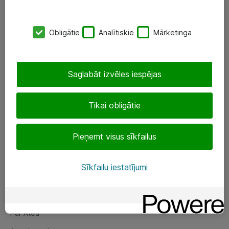
SIA „ATEA”
Obligātie
Analītiskie
Mārketinga
+(371) 67 81 90 50
eShop@atea.lv
Saglabāt izvēles iespējas
Ūnijas 15, Rīga
Tikai obligātie
Sekojiet mums
Pieņemt visus sīkfailus
LinkedIn
Facebook
Sīkfailu iestatījumi
Par Atea
Par Atea