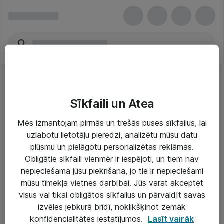
Sīkfaili un Atea
Mēs izmantojam pirmās un trešās puses sīkfailus, lai
uzlabotu lietotāju pieredzi, analizētu mūsu datu
Risinājumi & Pakalpojumi
plūsmu un pielāgotu personalizētas reklāmas.
Obligātie sīkfaili vienmēr ir iespējoti, un tiem nav
IT serviss un atbalsts
nepieciešama jūsu piekrišana, jo tie ir nepieciešami
IT infrastruktūra
mūsu tīmekļa vietnes darbībai. Jūs varat akceptēt
visus vai tikai obligātos sīkfailus un pārvaldīt savas
Darba vietu IT risinājumi
izvēles jebkurā brīdī, noklikšķinot zemāk
Serveri un datu centri
konfidencialitātes iestatījumos.
Lasīt vairāk