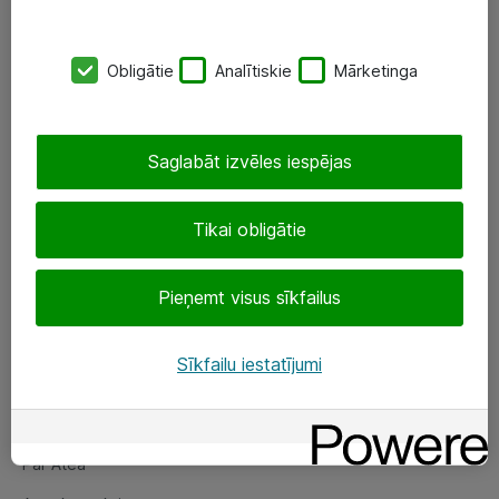
SIA „ATEA”
Obligātie
Analītiskie
Mārketinga
+(371) 67 81 90 50
eShop@atea.lv
Saglabāt izvēles iespējas
Ūnijas 15, Rīga
Tikai obligātie
Sekojiet mums
Pieņemt visus sīkfailus
LinkedIn
Facebook
Sīkfailu iestatījumi
Par Atea
Par Atea