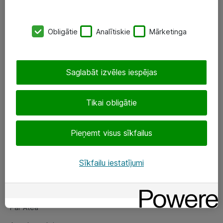
SIA „ATEA”
Obligātie
Analītiskie
Mārketinga
+(371) 67 81 90 50
eShop@atea.lv
Saglabāt izvēles iespējas
Ūnijas 15, Rīga
Tikai obligātie
Sekojiet mums
Pieņemt visus sīkfailus
LinkedIn
Facebook
Sīkfailu iestatījumi
Par Atea
Par Atea