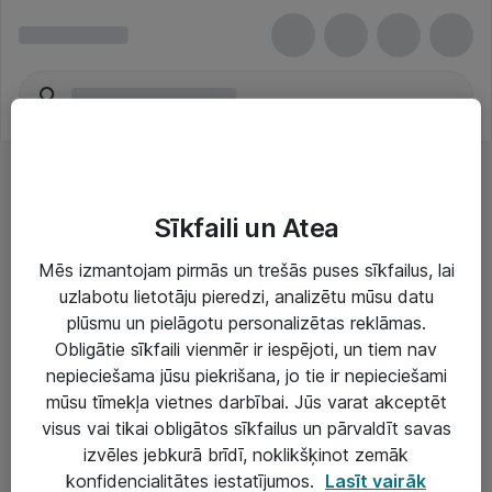
Sīkfaili un Atea
Mēs izmantojam pirmās un trešās puses sīkfailus, lai
uzlabotu lietotāju pieredzi, analizētu mūsu datu
Risinājumi & Pakalpojumi
plūsmu un pielāgotu personalizētas reklāmas.
Obligātie sīkfaili vienmēr ir iespējoti, un tiem nav
IT serviss un atbalsts
nepieciešama jūsu piekrišana, jo tie ir nepieciešami
IT infrastruktūra
mūsu tīmekļa vietnes darbībai. Jūs varat akceptēt
visus vai tikai obligātos sīkfailus un pārvaldīt savas
Darba vietu IT risinājumi
izvēles jebkurā brīdī, noklikšķinot zemāk
Serveri un datu centri
konfidencialitātes iestatījumos.
Lasīt vairāk