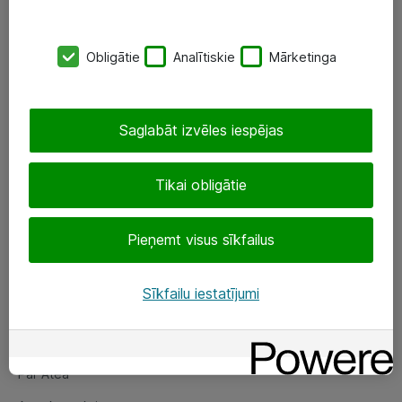
SIA „ATEA”
Obligātie
Analītiskie
Mārketinga
+(371) 67 81 90 50
eShop@atea.lv
Saglabāt izvēles iespējas
Ūnijas 15, Rīga
Tikai obligātie
Sekojiet mums
Pieņemt visus sīkfailus
LinkedIn
Facebook
Sīkfailu iestatījumi
Par Atea
Par Atea