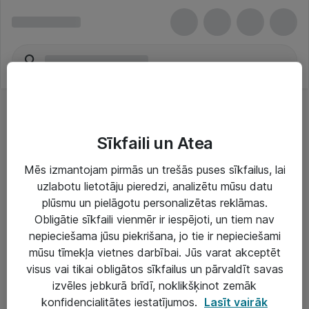
Sīkfaili un Atea
Mēs izmantojam pirmās un trešās puses sīkfailus, lai
uzlabotu lietotāju pieredzi, analizētu mūsu datu
Risinājumi & Pakalpojumi
plūsmu un pielāgotu personalizētas reklāmas.
Obligātie sīkfaili vienmēr ir iespējoti, un tiem nav
IT serviss un atbalsts
nepieciešama jūsu piekrišana, jo tie ir nepieciešami
IT infrastruktūra
mūsu tīmekļa vietnes darbībai. Jūs varat akceptēt
visus vai tikai obligātos sīkfailus un pārvaldīt savas
Darba vietu IT risinājumi
izvēles jebkurā brīdī, noklikšķinot zemāk
Serveri un datu centri
konfidencialitātes iestatījumos.
Lasīt vairāk