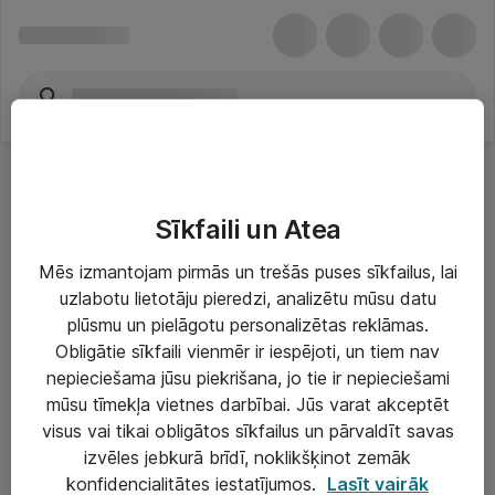
Sīkfaili un Atea
Mēs izmantojam pirmās un trešās puses sīkfailus, lai
uzlabotu lietotāju pieredzi, analizētu mūsu datu
Risinājumi & Pakalpojumi
plūsmu un pielāgotu personalizētas reklāmas.
Obligātie sīkfaili vienmēr ir iespējoti, un tiem nav
IT serviss un atbalsts
nepieciešama jūsu piekrišana, jo tie ir nepieciešami
IT infrastruktūra
mūsu tīmekļa vietnes darbībai. Jūs varat akceptēt
visus vai tikai obligātos sīkfailus un pārvaldīt savas
Darba vietu IT risinājumi
izvēles jebkurā brīdī, noklikšķinot zemāk
Serveri un datu centri
konfidencialitātes iestatījumos.
Lasīt vairāk