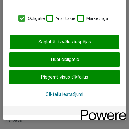
SIA „ATEA”
Obligātie
Analītiskie
Mārketinga
+(371) 67 81 90 50
eShop@atea.lv
Saglabāt izvēles iespējas
Ūnijas 15, Rīga
Tikai obligātie
Sekojiet mums
Pieņemt visus sīkfailus
LinkedIn
Facebook
Sīkfailu iestatījumi
Par Atea
Par Atea