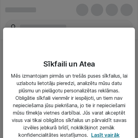
Sīkfaili un Atea
Mēs izmantojam pirmās un trešās puses sīkfailus, lai
uzlabotu lietotāju pieredzi, analizētu mūsu datu
Risinājumi & Pakalpojumi
plūsmu un pielāgotu personalizētas reklāmas.
Obligātie sīkfaili vienmēr ir iespējoti, un tiem nav
IT serviss un atbalsts
nepieciešama jūsu piekrišana, jo tie ir nepieciešami
IT infrastruktūra
mūsu tīmekļa vietnes darbībai. Jūs varat akceptēt
visus vai tikai obligātos sīkfailus un pārvaldīt savas
Darba vietu IT risinājumi
izvēles jebkurā brīdī, noklikšķinot zemāk
Serveri un datu centri
konfidencialitātes iestatījumos.
Lasīt vairāk