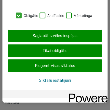
SIA „ATEA”
Obligātie
Analītiskie
Mārketinga
+(371) 67 81 90 50
eShop@atea.lv
Saglabāt izvēles iespējas
Ūnijas 15, Rīga
Tikai obligātie
Sekojiet mums
Pieņemt visus sīkfailus
LinkedIn
Facebook
Sīkfailu iestatījumi
Par Atea
Par Atea