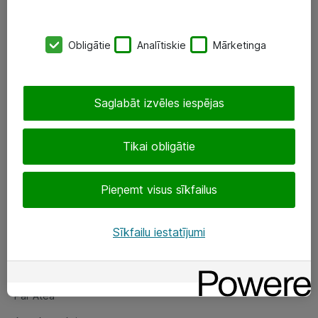
SIA „ATEA”
Obligātie
Analītiskie
Mārketinga
+(371) 67 81 90 50
eShop@atea.lv
Saglabāt izvēles iespējas
Ūnijas 15, Rīga
Tikai obligātie
Sekojiet mums
Pieņemt visus sīkfailus
LinkedIn
Facebook
Sīkfailu iestatījumi
Par Atea
Par Atea