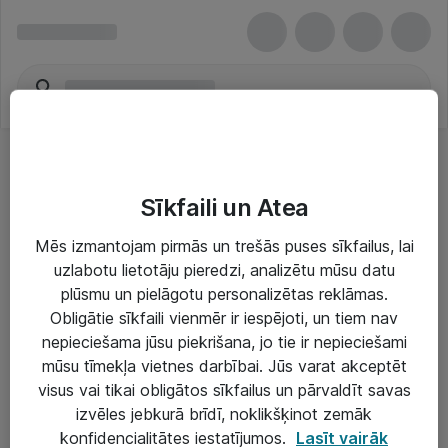
Sīkfaili un Atea
Mēs izmantojam pirmās un trešās puses sīkfailus, lai
uzlabotu lietotāju pieredzi, analizētu mūsu datu
Risinājumi & Pakalpojumi
plūsmu un pielāgotu personalizētas reklāmas.
Obligātie sīkfaili vienmēr ir iespējoti, un tiem nav
IT serviss un atbalsts
nepieciešama jūsu piekrišana, jo tie ir nepieciešami
IT infrastruktūra
mūsu tīmekļa vietnes darbībai. Jūs varat akceptēt
visus vai tikai obligātos sīkfailus un pārvaldīt savas
Darba vietu IT risinājumi
izvēles jebkurā brīdī, noklikšķinot zemāk
Serveri un datu centri
konfidencialitātes iestatījumos.
Lasīt vairāk