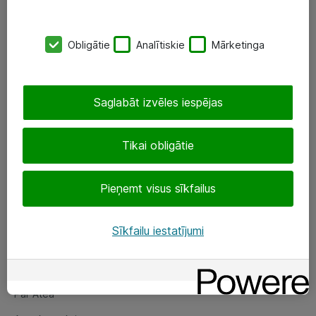
SIA „ATEA”
Obligātie
Analītiskie
Mārketinga
+(371) 67 81 90 50
eShop@atea.lv
Saglabāt izvēles iespējas
Ūnijas 15, Rīga
Tikai obligātie
Sekojiet mums
Pieņemt visus sīkfailus
LinkedIn
Facebook
Sīkfailu iestatījumi
Par Atea
Par Atea