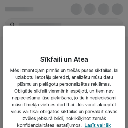
Sīkfaili un Atea
Mēs izmantojam pirmās un trešās puses sīkfailus, lai
uzlabotu lietotāju pieredzi, analizētu mūsu datu
Risinājumi & Pakalpojumi
plūsmu un pielāgotu personalizētas reklāmas.
Obligātie sīkfaili vienmēr ir iespējoti, un tiem nav
IT serviss un atbalsts
nepieciešama jūsu piekrišana, jo tie ir nepieciešami
IT infrastruktūra
mūsu tīmekļa vietnes darbībai. Jūs varat akceptēt
visus vai tikai obligātos sīkfailus un pārvaldīt savas
Darba vietu IT risinājumi
izvēles jebkurā brīdī, noklikšķinot zemāk
Serveri un datu centri
konfidencialitātes iestatījumos.
Lasīt vairāk