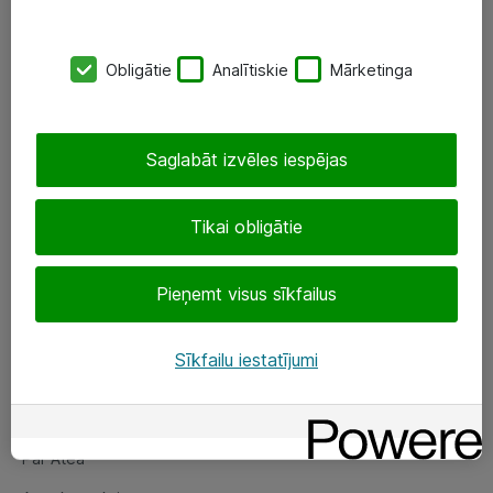
SIA „ATEA”
Obligātie
Analītiskie
Mārketinga
+(371) 67 81 90 50
eShop@atea.lv
Saglabāt izvēles iespējas
Ūnijas 15, Rīga
Tikai obligātie
Sekojiet mums
Pieņemt visus sīkfailus
LinkedIn
Facebook
Sīkfailu iestatījumi
Par Atea
Par Atea