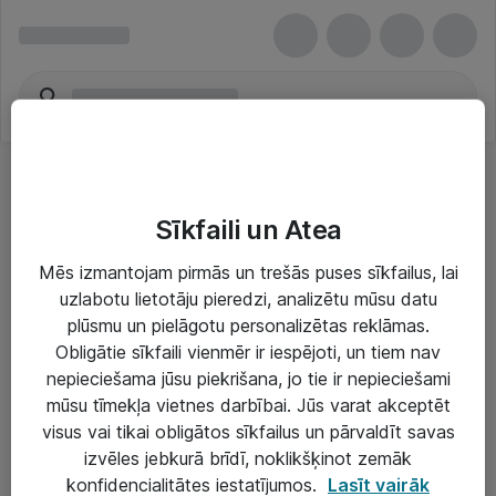
Sīkfaili un Atea
Mēs izmantojam pirmās un trešās puses sīkfailus, lai
uzlabotu lietotāju pieredzi, analizētu mūsu datu
Risinājumi & Pakalpojumi
plūsmu un pielāgotu personalizētas reklāmas.
Obligātie sīkfaili vienmēr ir iespējoti, un tiem nav
IT serviss un atbalsts
nepieciešama jūsu piekrišana, jo tie ir nepieciešami
IT infrastruktūra
mūsu tīmekļa vietnes darbībai. Jūs varat akceptēt
visus vai tikai obligātos sīkfailus un pārvaldīt savas
Darba vietu IT risinājumi
izvēles jebkurā brīdī, noklikšķinot zemāk
Serveri un datu centri
konfidencialitātes iestatījumos.
Lasīt vairāk