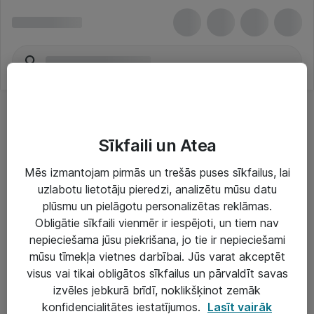
Sīkfaili un Atea
Mēs izmantojam pirmās un trešās puses sīkfailus, lai
uzlabotu lietotāju pieredzi, analizētu mūsu datu
Risinājumi & Pakalpojumi
plūsmu un pielāgotu personalizētas reklāmas.
Obligātie sīkfaili vienmēr ir iespējoti, un tiem nav
IT serviss un atbalsts
nepieciešama jūsu piekrišana, jo tie ir nepieciešami
IT infrastruktūra
mūsu tīmekļa vietnes darbībai. Jūs varat akceptēt
visus vai tikai obligātos sīkfailus un pārvaldīt savas
Darba vietu IT risinājumi
izvēles jebkurā brīdī, noklikšķinot zemāk
Serveri un datu centri
konfidencialitātes iestatījumos.
Lasīt vairāk