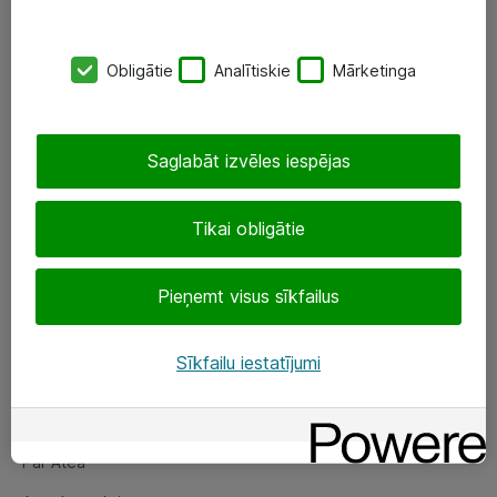
SIA „ATEA”
Obligātie
Analītiskie
Mārketinga
+(371) 67 81 90 50
eShop@atea.lv
Saglabāt izvēles iespējas
Ūnijas 15, Rīga
Tikai obligātie
Sekojiet mums
Pieņemt visus sīkfailus
LinkedIn
Facebook
Sīkfailu iestatījumi
Par Atea
Par Atea