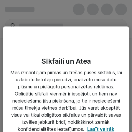
Sīkfaili un Atea
Mēs izmantojam pirmās un trešās puses sīkfailus, lai
uzlabotu lietotāju pieredzi, analizētu mūsu datu
Risinājumi & Pakalpojumi
plūsmu un pielāgotu personalizētas reklāmas.
Obligātie sīkfaili vienmēr ir iespējoti, un tiem nav
IT serviss un atbalsts
nepieciešama jūsu piekrišana, jo tie ir nepieciešami
IT infrastruktūra
mūsu tīmekļa vietnes darbībai. Jūs varat akceptēt
visus vai tikai obligātos sīkfailus un pārvaldīt savas
Darba vietu IT risinājumi
izvēles jebkurā brīdī, noklikšķinot zemāk
Serveri un datu centri
konfidencialitātes iestatījumos.
Lasīt vairāk