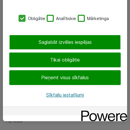
SIA „ATEA”
Obligātie
Analītiskie
Mārketinga
+(371) 67 81 90 50
eShop@atea.lv
Saglabāt izvēles iespējas
Ūnijas 15, Rīga
Tikai obligātie
Sekojiet mums
Pieņemt visus sīkfailus
LinkedIn
Facebook
Sīkfailu iestatījumi
Par Atea
Par Atea