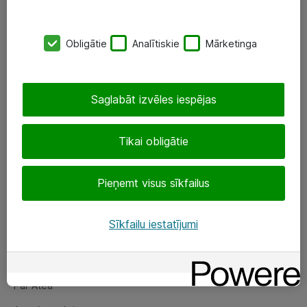
SIA „ATEA”
Obligātie
Analītiskie
Mārketinga
+(371) 67 81 90 50
eShop@atea.lv
Saglabāt izvēles iespējas
Ūnijas 15, Rīga
Tikai obligātie
Sekojiet mums
Pieņemt visus sīkfailus
LinkedIn
Facebook
Sīkfailu iestatījumi
Par Atea
Par Atea