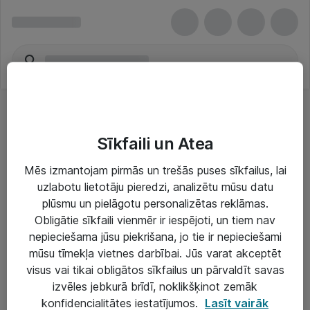
Sīkfaili un Atea
Mēs izmantojam pirmās un trešās puses sīkfailus, lai
uzlabotu lietotāju pieredzi, analizētu mūsu datu
Risinājumi & Pakalpojumi
plūsmu un pielāgotu personalizētas reklāmas.
Obligātie sīkfaili vienmēr ir iespējoti, un tiem nav
IT serviss un atbalsts
nepieciešama jūsu piekrišana, jo tie ir nepieciešami
IT infrastruktūra
mūsu tīmekļa vietnes darbībai. Jūs varat akceptēt
visus vai tikai obligātos sīkfailus un pārvaldīt savas
Darba vietu IT risinājumi
izvēles jebkurā brīdī, noklikšķinot zemāk
Serveri un datu centri
konfidencialitātes iestatījumos.
Lasīt vairāk