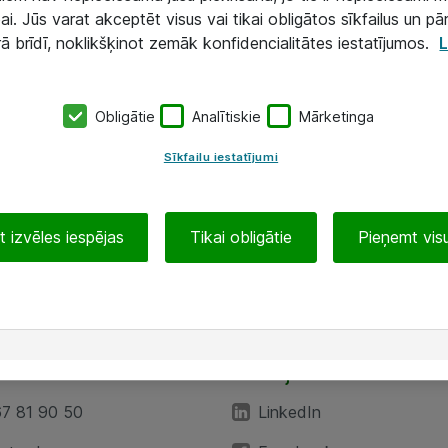
ai. Jūs varat akceptēt visus vai tikai obligātos sīkfailus un pā
rā brīdī, noklikšķinot zemāk konfidencialitātes iestatījumos.
L
Obligātie
Analītiskie
Mārketinga
Sīkfailu iestatījumi
 izvēles iespējas
Tikai obligātie
Pieņemt visu
EA”
Sekojiet mums
67 81 90 50
LinkedIn