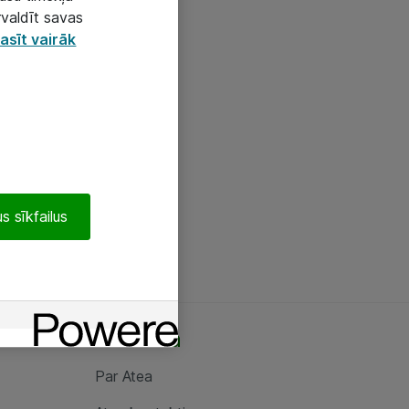
rvaldīt savas
asīt vairāk
s sīkfailus
Par Atea
Par Atea