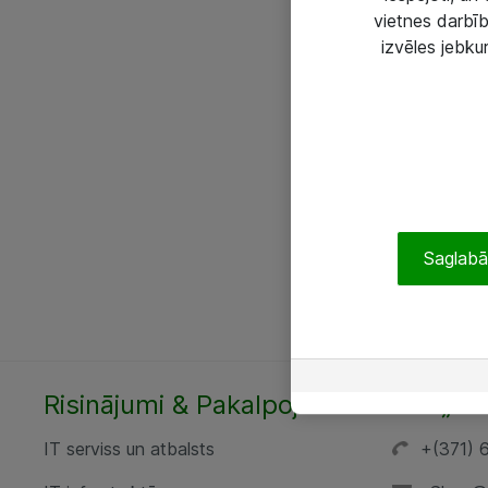
vietnes darbīb
izvēles jebku
Saglabāt
Risinājumi & Pakalpojumi
SIA „AT
IT serviss un atbalsts
+(371) 