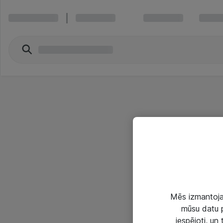
Mēs izmantojam
mūsu datu p
iespējoti, un