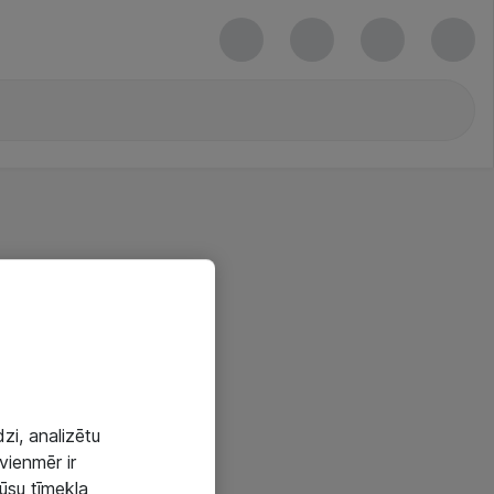
zi, analizētu
vienmēr ir
mūsu tīmekļa