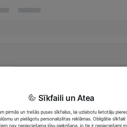
Sīkfaili un Atea
 pirmās un trešās puses sīkfailus, lai uzlabotu lietotāju piered
lūsmu un pielāgotu personalizētas reklāmas. Obligātie sīkfaili 
 tiem nav nepieciešama jūsu piekrišana, jo tie ir nepieciešami 