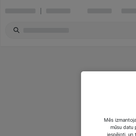
Mēs izmantojam
mūsu datu p
iespējoti, un