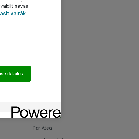
rvaldīt savas
asīt vairāk
s sīkfailus
Par Atea
Par Atea