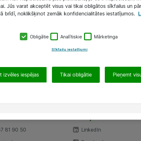
ai. Jūs varat akceptēt visus vai tikai obligātos sīkfailus un pā
rā brīdī, noklikšķinot zemāk konfidencialitātes iestatījumos.
L
Obligātie
Analītiskie
Mārketinga
Sīkfailu iestatījumi
 izvēles iespējas
Tikai obligātie
Pieņemt visu
EA”
Sekojiet mums
67 81 90 50
LinkedIn