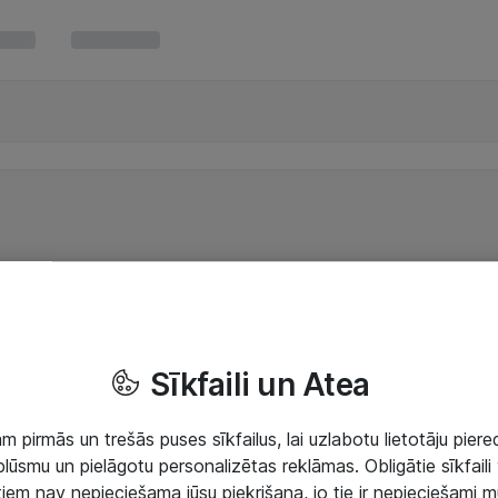
Sīkfaili un Atea
 pirmās un trešās puses sīkfailus, lai uzlabotu lietotāju piered
lūsmu un pielāgotu personalizētas reklāmas. Obligātie sīkfaili 
 tiem nav nepieciešama jūsu piekrišana, jo tie ir nepieciešami 