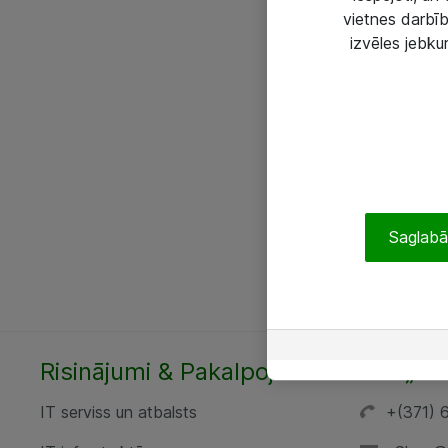
vietnes darbīb
izvēles jebku
Saglabāt
Risinājumi & Pakalpojumi
SIA „AT
IT serviss un atbalsts
+(371) 