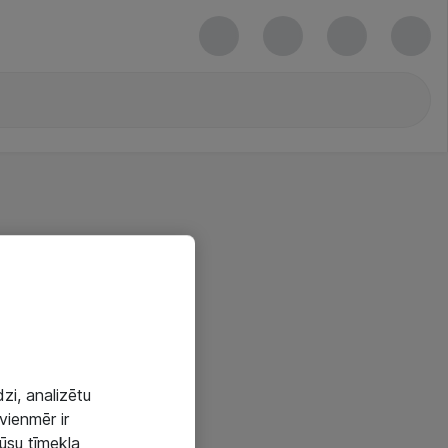
zi, analizētu
vienmēr ir
mūsu tīmekļa