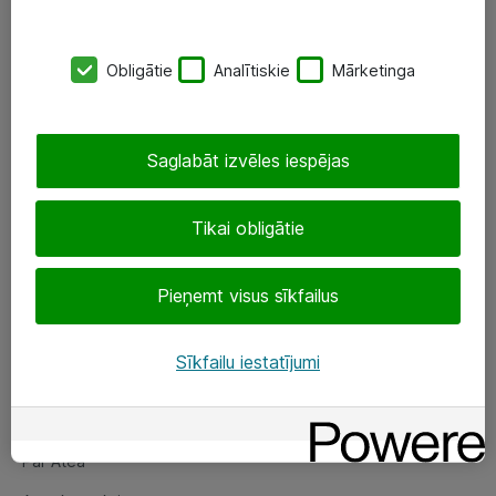
SIA „ATEA”
Obligātie
Analītiskie
Mārketinga
+(371) 67 81 90 50
eShop@atea.lv
Saglabāt izvēles iespējas
Ūnijas 15, Rīga
Tikai obligātie
Sekojiet mums
Pieņemt visus sīkfailus
LinkedIn
Facebook
Sīkfailu iestatījumi
Par Atea
Par Atea