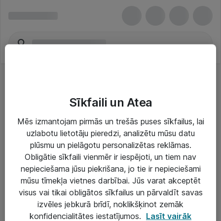
Sīkfaili un Atea
Mēs izmantojam pirmās un trešās puses sīkfailus, lai
uzlabotu lietotāju pieredzi, analizētu mūsu datu
Risinājumi & Pakalpojumi
plūsmu un pielāgotu personalizētas reklāmas.
Obligātie sīkfaili vienmēr ir iespējoti, un tiem nav
IT serviss un atbalsts
nepieciešama jūsu piekrišana, jo tie ir nepieciešami
IT infrastruktūra
mūsu tīmekļa vietnes darbībai. Jūs varat akceptēt
visus vai tikai obligātos sīkfailus un pārvaldīt savas
Darba vietu IT risinājumi
izvēles jebkurā brīdī, noklikšķinot zemāk
Serveri un datu centri
konfidencialitātes iestatījumos.
Lasīt vairāk