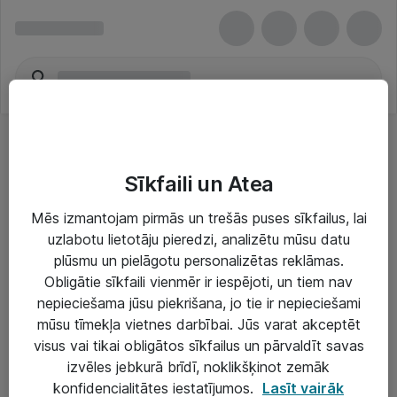
Sīkfaili un Atea
Mēs izmantojam pirmās un trešās puses sīkfailus, lai
uzlabotu lietotāju pieredzi, analizētu mūsu datu
Risinājumi & Pakalpojumi
plūsmu un pielāgotu personalizētas reklāmas.
Obligātie sīkfaili vienmēr ir iespējoti, un tiem nav
IT serviss un atbalsts
nepieciešama jūsu piekrišana, jo tie ir nepieciešami
IT infrastruktūra
mūsu tīmekļa vietnes darbībai. Jūs varat akceptēt
visus vai tikai obligātos sīkfailus un pārvaldīt savas
Darba vietu IT risinājumi
izvēles jebkurā brīdī, noklikšķinot zemāk
Serveri un datu centri
konfidencialitātes iestatījumos.
Lasīt vairāk