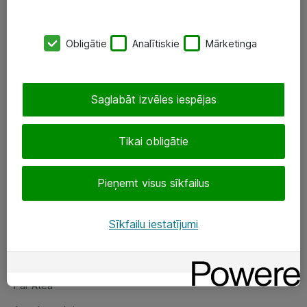
SIA „ATEA”
Obligātie
Analītiskie
Mārketinga
+(371) 67 81 90 50
eShop@atea.lv
Saglabāt izvēles iespējas
Ūnijas 15, Rīga
Tikai obligātie
Sekojiet mums
Pieņemt visus sīkfailus
LinkedIn
Facebook
Sīkfailu iestatījumi
Par Atea
Par Atea