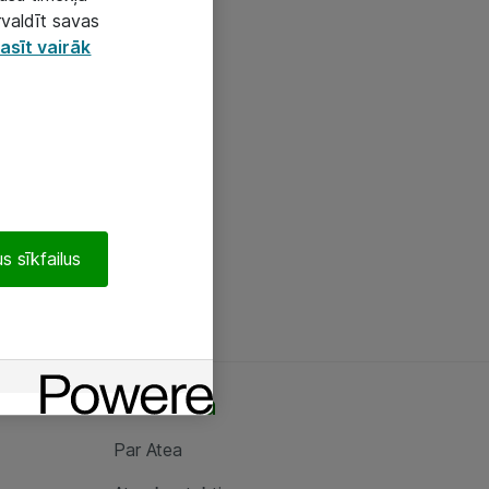
rvaldīt savas
asīt vairāk
s sīkfailus
Par Atea
Par Atea