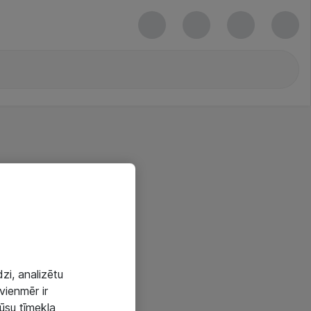
zi, analizētu
vienmēr ir
mūsu tīmekļa