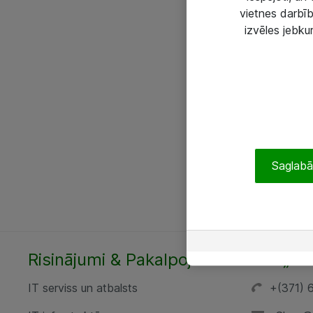
vietnes darbīb
izvēles jebku
Saglabāt
Risinājumi & Pakalpojumi
SIA „AT
IT serviss un atbalsts
+(371) 