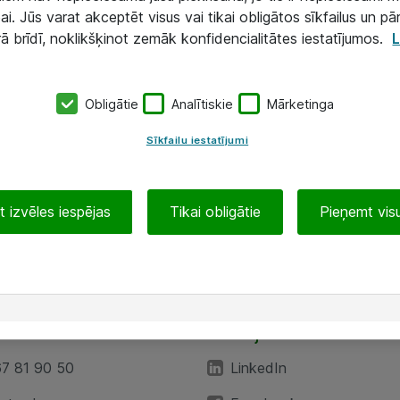
ai. Jūs varat akceptēt visus vai tikai obligātos sīkfailus un pā
rā brīdī, noklikšķinot zemāk konfidencialitātes iestatījumos.
L
Obligātie
Analītiskie
Mārketinga
Sīkfailu iestatījumi
 izvēles iespējas
Tikai obligātie
Pieņemt visu
EA”
Sekojiet mums
67 81 90 50
LinkedIn