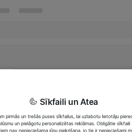
Sīkfaili un Atea
 pirmās un trešās puses sīkfailus, lai uzlabotu lietotāju piered
lūsmu un pielāgotu personalizētas reklāmas. Obligātie sīkfaili 
 tiem nav nepieciešama jūsu piekrišana, jo tie ir nepieciešami 