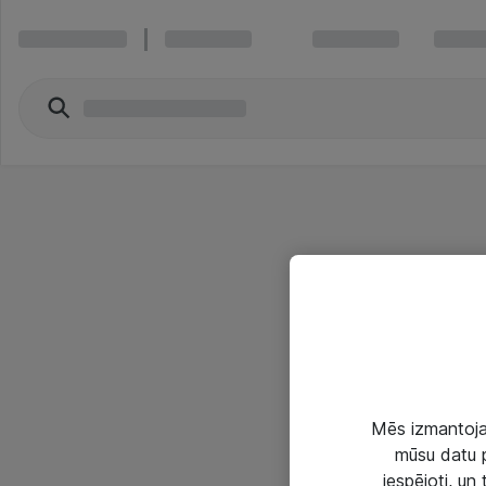
Mēs izmantojam
mūsu datu p
iespējoti, un