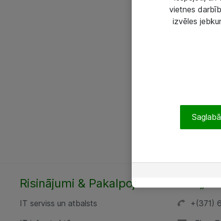
vietnes darbīb
izvēles jebku
Saglabāt
Risinājumi & Pakalpojumi
SIA „AT
IT serviss un atbalsts
+(371) 