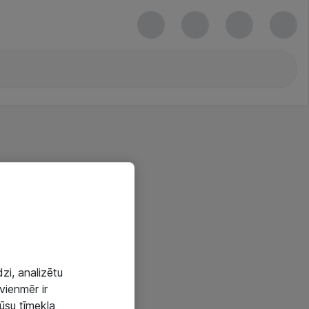
zi, analizētu
vienmēr ir
mūsu tīmekļa