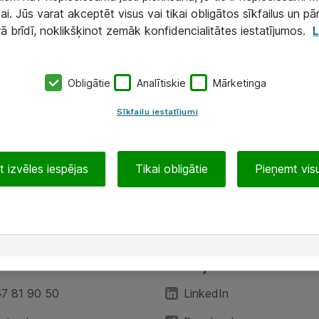
ai. Jūs varat akceptēt visus vai tikai obligātos sīkfailus un pā
rā brīdī, noklikšķinot zemāk konfidencialitātes iestatījumos.
L
Obligātie
Analītiskie
Mārketinga
Sīkfailu iestatījumi
 izvēles iespējas
Tikai obligātie
Pieņemt visu
EA”
Sekojiet mums
67 81 90 50
LinkedIn