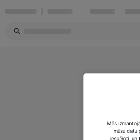
Mēs izmantojam
mūsu datu p
iespējoti, un