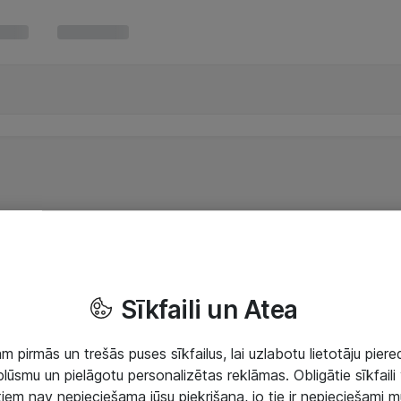
Sīkfaili un Atea
 pirmās un trešās puses sīkfailus, lai uzlabotu lietotāju piered
lūsmu un pielāgotu personalizētas reklāmas. Obligātie sīkfaili 
 tiem nav nepieciešama jūsu piekrišana, jo tie ir nepieciešami 