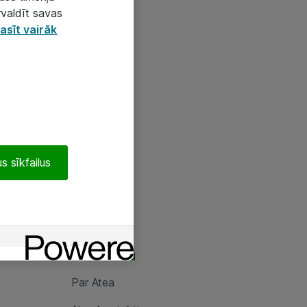
rvaldīt savas
asīt vairāk
s sīkfailus
Par Atea
Par Atea