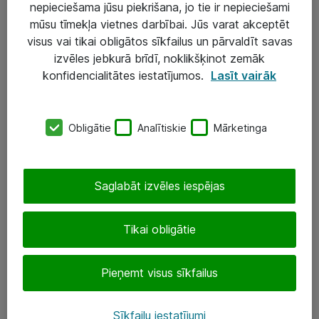
nepieciešama jūsu piekrišana, jo tie ir nepieciešami
mūsu tīmekļa vietnes darbībai. Jūs varat akceptēt
visus vai tikai obligātos sīkfailus un pārvaldīt savas
Risinājumi & Pakalpojumi
izvēles jebkurā brīdī, noklikšķinot zemāk
IT serviss un atbalsts
konfidencialitātes iestatījumos.
Lasīt vairāk
IT infrastruktūra
Darba vietu IT risinājumi
Obligātie
Analītiskie
Mārketinga
Serveri un datu centri
Saglabāt izvēles iespējas
SIA „ATEA”
+(371) 67 81 90 50
Tikai obligātie
eShop@atea.lv
Pieņemt visus sīkfailus
Ūnijas 15, Rīga
Sīkfailu iestatījumi