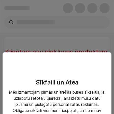
Klientam nav piekļuves produktam.
Klientam, kas atrodas sistēmā nav
piekļuve produktam.
Try another search or take a look at our similar
Sīkfaili un Atea
products below
Mēs izmantojam pirmās un trešās puses sīkfailus, lai
uzlabotu lietotāju pieredzi, analizētu mūsu datu
plūsmu un pielāgotu personalizētas reklāmas.
Obligātie sīkfaili vienmēr ir iespējoti, un tiem nav