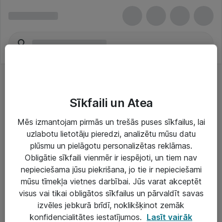
Sīkfaili un Atea
Mēs izmantojam pirmās un trešās puses sīkfailus, lai
uzlabotu lietotāju pieredzi, analizētu mūsu datu
Risinājumi & Pakalpojumi
plūsmu un pielāgotu personalizētas reklāmas.
Obligātie sīkfaili vienmēr ir iespējoti, un tiem nav
IT serviss un atbalsts
nepieciešama jūsu piekrišana, jo tie ir nepieciešami
IT infrastruktūra
mūsu tīmekļa vietnes darbībai. Jūs varat akceptēt
visus vai tikai obligātos sīkfailus un pārvaldīt savas
Darba vietu IT risinājumi
izvēles jebkurā brīdī, noklikšķinot zemāk
Serveri un datu centri
konfidencialitātes iestatījumos.
Lasīt vairāk