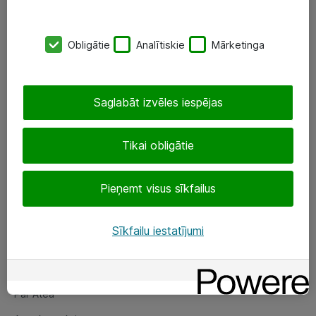
SIA „ATEA”
Obligātie
Analītiskie
Mārketinga
+(371) 67 81 90 50
eShop@atea.lv
Saglabāt izvēles iespējas
Ūnijas 15, Rīga
Tikai obligātie
Sekojiet mums
Pieņemt visus sīkfailus
LinkedIn
Facebook
Sīkfailu iestatījumi
Par Atea
Par Atea