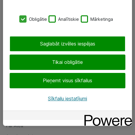
SIA „ATEA”
Obligātie
Analītiskie
Mārketinga
+(371) 67 81 90 50
eShop@atea.lv
Saglabāt izvēles iespējas
Ūnijas 15, Rīga
Tikai obligātie
Sekojiet mums
Pieņemt visus sīkfailus
LinkedIn
Facebook
Sīkfailu iestatījumi
Par Atea
Par Atea