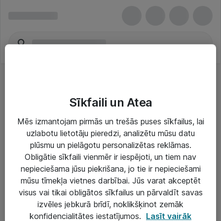
Sīkfaili un Atea
Mēs izmantojam pirmās un trešās puses sīkfailus, lai
uzlabotu lietotāju pieredzi, analizētu mūsu datu
Risinājumi & Pakalpojumi
plūsmu un pielāgotu personalizētas reklāmas.
Obligātie sīkfaili vienmēr ir iespējoti, un tiem nav
IT serviss un atbalsts
nepieciešama jūsu piekrišana, jo tie ir nepieciešami
IT infrastruktūra
mūsu tīmekļa vietnes darbībai. Jūs varat akceptēt
visus vai tikai obligātos sīkfailus un pārvaldīt savas
Darba vietu IT risinājumi
izvēles jebkurā brīdī, noklikšķinot zemāk
Serveri un datu centri
konfidencialitātes iestatījumos.
Lasīt vairāk