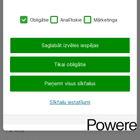
SIA „ATEA”
Obligātie
Analītiskie
Mārketinga
+(371) 67 81 90 50
eShop@atea.lv
Saglabāt izvēles iespējas
Ūnijas 15, Rīga
Tikai obligātie
Sekojiet mums
Pieņemt visus sīkfailus
LinkedIn
Facebook
Sīkfailu iestatījumi
Par Atea
Par Atea