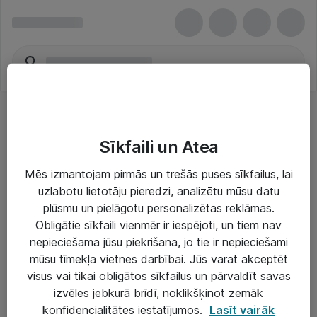
Sīkfaili un Atea
Mēs izmantojam pirmās un trešās puses sīkfailus, lai
uzlabotu lietotāju pieredzi, analizētu mūsu datu
Risinājumi & Pakalpojumi
plūsmu un pielāgotu personalizētas reklāmas.
Obligātie sīkfaili vienmēr ir iespējoti, un tiem nav
IT serviss un atbalsts
nepieciešama jūsu piekrišana, jo tie ir nepieciešami
IT infrastruktūra
mūsu tīmekļa vietnes darbībai. Jūs varat akceptēt
visus vai tikai obligātos sīkfailus un pārvaldīt savas
Darba vietu IT risinājumi
izvēles jebkurā brīdī, noklikšķinot zemāk
Serveri un datu centri
konfidencialitātes iestatījumos.
Lasīt vairāk